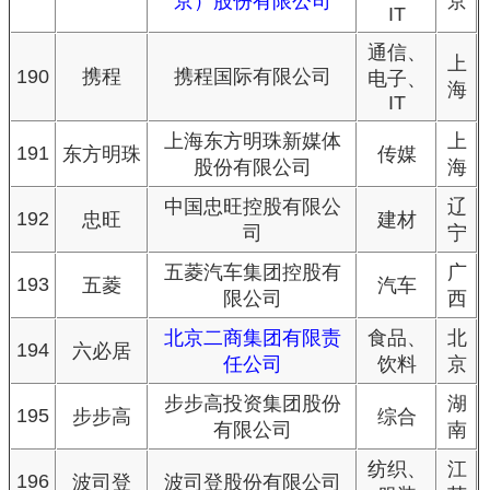
京）股份有限公司
京
IT
通信、
上
190
携程
携程国际有限公司
电子、
海
IT
上海东方明珠新媒体
上
191
东方明珠
传媒
股份有限公司
海
中国忠旺控股有限公
辽
192
忠旺
建材
司
宁
五菱汽车集团控股有
广
193
五菱
汽车
限公司
西
北京二商集团有限责
食品、
北
194
六必居
任公司
饮料
京
步步高投资集团股份
湖
195
步步高
综合
有限公司
南
纺织、
江
196
波司登
波司登股份有限公司