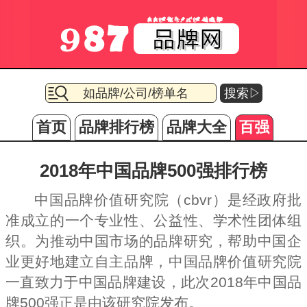
搜索▷
首页
品牌排行榜
品牌大全
百强
2018年中国品牌500强排行榜
中国品牌价值研究院（cbvr）是经政府批
准成立的一个专业性、公益性、学术性团体组
织。为推动中国市场的品牌研究，帮助中国企
业更好地建立自主品牌，中国品牌价值研究院
一直致力于中国品牌建设，此次2018年中国品
牌500强正是由该研究院发布。