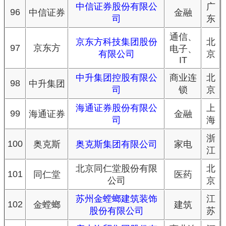
中信证券股份有限公
广
96
中信证券
金融
司
东
通信、
京东方科技集团股份
北
97
京东方
电子、
有限公司
京
IT
中升集团控股有限公
商业连
北
98
中升集团
司
锁
京
海通证券股份有限公
上
99
海通证券
金融
司
海
浙
100
奥克斯
奥克斯集团有限公司
家电
江
北京同仁堂股份有限
北
101
同仁堂
医药
公司
京
苏州金螳螂建筑装饰
江
102
金螳螂
建筑
股份有限公司
苏