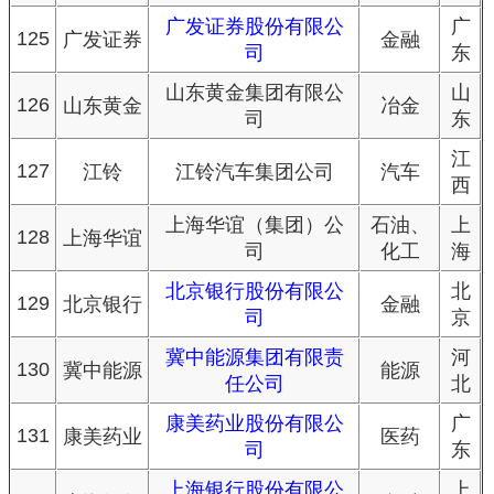
广发证券股份有限公
广
125
广发证券
金融
司
东
山东黄金集团有限公
山
126
山东黄金
冶金
司
东
江
127
江铃
江铃汽车集团公司
汽车
西
上海华谊（集团）公
石油、
上
128
上海华谊
司
化工
海
北京银行股份有限公
北
129
北京银行
金融
司
京
冀中能源集团有限责
河
130
冀中能源
能源
任公司
北
康美药业股份有限公
广
131
康美药业
医药
司
东
上海银行股份有限公
上