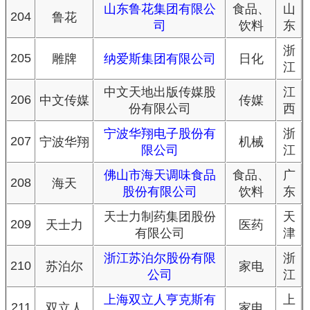
山东鲁花集团有限公
食品、
山
204
鲁花
司
饮料
东
浙
205
雕牌
纳爱斯集团有限公司
日化
江
中文天地出版传媒股
江
206
中文传媒
传媒
份有限公司
西
宁波华翔电子股份有
浙
207
宁波华翔
机械
限公司
江
佛山市海天调味食品
食品、
广
208
海天
股份有限公司
饮料
东
天士力制药集团股份
天
209
天士力
医药
有限公司
津
浙江苏泊尔股份有限
浙
210
苏泊尔
家电
公司
江
上海双立人亨克斯有
上
211
双立人
家电