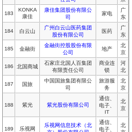
KONKA
康佳集团股份有限公
广
183
家电
康佳
司
东
广州白云山医药集团
广
184
白云山
医药
股份有限公司
东
金融街控股股份有限
北
185
金融街
地产
公司
京
石家庄北国人百集团
商业连
河
186
北国商城
有限责任公司
锁
北
中国国旅集团有限公
旅游服
北
187
国旅
司
务
京
通信、
北
188
紫光
紫光股份有限公司
电子、
京
IT
通信、
乐视网信息技术（北
北
189
乐视网
电子、