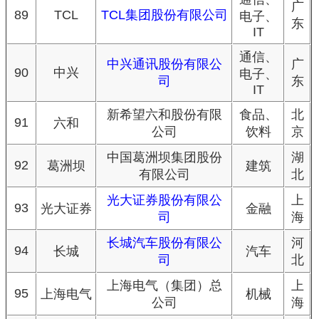
广
89
TCL
TCL集团股份有限公司
电子、
东
IT
通信、
中兴通讯股份有限公
广
90
中兴
电子、
司
东
IT
新希望六和股份有限
食品、
北
91
六和
公司
饮料
京
中国葛洲坝集团股份
湖
92
葛洲坝
建筑
有限公司
北
光大证券股份有限公
上
93
光大证券
金融
司
海
长城汽车股份有限公
河
94
长城
汽车
司
北
上海电气（集团）总
上
95
上海电气
机械
公司
海