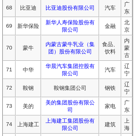
广
68
比亚迪
比亚迪股份有限公司
汽车
东
新华人寿保险股份有
北
69
新华保险
金融
限公司
京
内
内蒙古蒙牛乳业（集
食品、
70
蒙牛
蒙
团）股份有限公司
饮料
古
华晨汽车集团控股有
辽
71
中华
汽车
限公司
宁
辽
72
鞍钢
鞍钢集团公司
钢铁
宁
美的集团股份有限公
广
73
美的
家电
司
东
上海建工集团股份有
上
74
上海建工
建筑
限公司
海