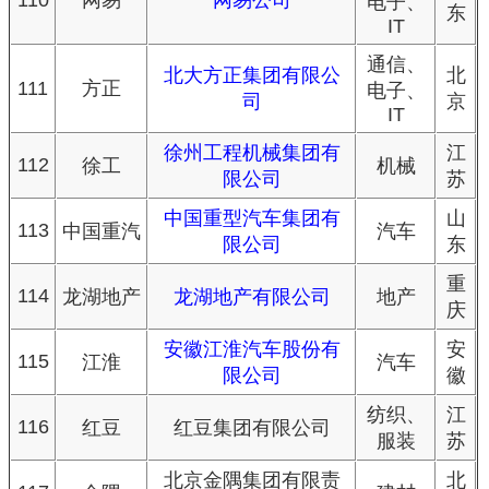
110
网易
网易公司
电子、
东
IT
通信、
北大方正集团有限公
北
111
方正
电子、
司
京
IT
徐州工程机械集团有
江
112
徐工
机械
限公司
苏
中国重型汽车集团有
山
113
中国重汽
汽车
限公司
东
重
114
龙湖地产
龙湖地产有限公司
地产
庆
安徽江淮汽车股份有
安
115
江淮
汽车
限公司
徽
纺织、
江
116
红豆
红豆集团有限公司
服装
苏
北京金隅集团有限责
北