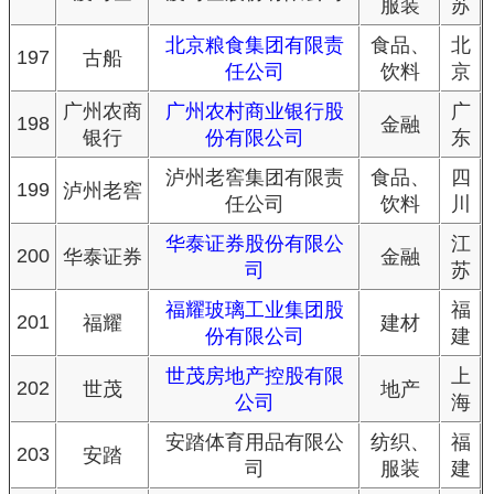
服装
苏
北京粮食集团有限责
食品、
北
197
古船
任公司
饮料
京
广州农商
广州农村商业银行股
广
198
金融
银行
份有限公司
东
泸州老窖集团有限责
食品、
四
199
泸州老窖
任公司
饮料
川
华泰证券股份有限公
江
200
华泰证券
金融
司
苏
福耀玻璃工业集团股
福
201
福耀
建材
份有限公司
建
世茂房地产控股有限
上
202
世茂
地产
公司
海
安踏体育用品有限公
纺织、
福
203
安踏
司
服装
建