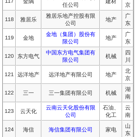
117
金隅
建材
任公司
京
雅居乐地产控股有限
广
118
雅居乐
地产
公司
东
金地（集团）股份有
广
119
金地
地产
限公司
东
中国东方电气集团有
四
120
东方电气
机械
限公司
川
北
121
远洋地产
远洋地产有限公司
地产
京
湖
122
三一
三一集团有限公司
机械
南
云南云天化股份有限
石油、
云
123
云天化
公司
化工
南
山
124
海信
海信集团有限公司
家电
东