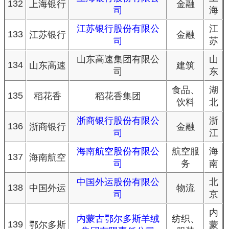
132
上海银行
金融
司
海
江苏银行股份有限公
江
133
江苏银行
金融
司
苏
山东高速集团有限公
山
134
山东高速
建筑
司
东
食品、
湖
135
稻花香
稻花香集团
饮料
北
浙商银行股份有限公
浙
136
浙商银行
金融
司
江
海南航空股份有限公
航空服
海
137
海南航空
司
务
南
中国外运股份有限公
北
138
中国外运
物流
司
京
内
内蒙古鄂尔多斯羊绒
纺织、
139
鄂尔多斯
蒙