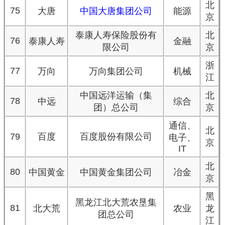
北
75
大唐
中国大唐集团公司
能源
京
泰康人寿保险股份有
北
76
泰康人寿
金融
限公司
京
浙
77
万向
万向集团公司
机械
江
中国远洋运输（集
北
78
中远
综合
团）总公司
京
通信、
北
79
百度
百度股份有限公司
电子、
京
IT
北
80
中国黄金
中国黄金集团公司
冶金
京
黑
黑龙江北大荒农垦集
81
北大荒
农业
龙
团总公司
江