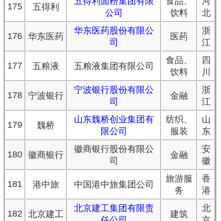
五得利面粉集团有限
食品、
河
175
五得利
公司
饮料
北
华东医药股份有限公
浙
176
华东医药
医药
司
江
食品、
四
177
五粮液
五粮液集团有限公司
饮料
川
宁波银行股份有限公
浙
178
宁波银行
金融
司
江
山东魏桥创业集团有
纺织、
山
179
魏桥
限公司
服装
东
徽商银行股份有限公
安
180
徽商银行
金融
司
徽
旅游服
香
181
港中旅
中国港中旅集团公司
务
港
北京建工集团有限责
北
182
北京建工
建筑
任公司
京