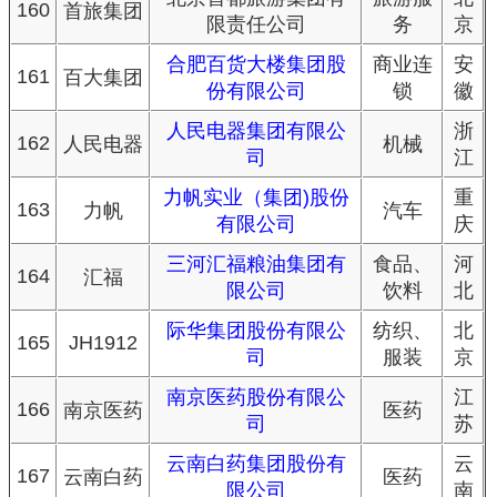
160
首旅集团
限责任公司
务
京
合肥百货大楼集团股
商业连
安
161
百大集团
份有限公司
锁
徽
人民电器集团有限公
浙
162
人民电器
机械
司
江
力帆实业（集团)股份
重
163
力帆
汽车
有限公司
庆
三河汇福粮油集团有
食品、
河
164
汇福
限公司
饮料
北
际华集团股份有限公
纺织、
北
165
JH1912
司
服装
京
南京医药股份有限公
江
166
南京医药
医药
司
苏
云南白药集团股份有
云
167
云南白药
医药
限公司
南