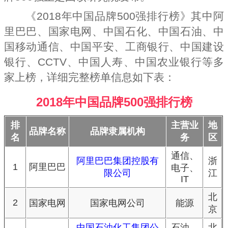
《2018年中国品牌500强排行榜》其中阿
里巴巴、国家电网、中国石化、中国石油、中
国移动通信、中国平安、工商银行、中国建设
银行、CCTV、中国人寿、中国农业银行等多
家上榜，详细完整榜单信息如下表：
2018年中国品牌500强排行榜
排
主营业
地
品牌名称
品牌隶属机构
名
务
区
通信、
阿里巴巴集团控股有
浙
1
阿里巴巴
电子、
限公司
江
IT
北
2
国家电网
国家电网公司
能源
京
中国石油化工集团公
石油、
北