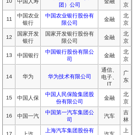
10
中国人寿
金融
团）公司
京
中国农业
中国农业银行股份有
北
11
金融
银行
限公司
京
国家开发
国家开发银行股份有
北
12
金融
银行
限公司
京
中国银行股份有限公
北
13
中国银行
金融
司
京
通信、
广
14
华为
华为技术有限公司
电子、
东
IT
中国人民保险集团股
北
15
中国人保
金融
份有限公司
京
中国第一汽车集团公
吉
16
中国一汽
汽车
司
林
上海汽车集团股份有
上
17
上汽
汽车