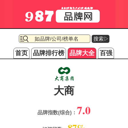
搜索▷
首页
品牌排行榜
品牌大全
百强
大商
7.0
品牌指数(综合)：
87%