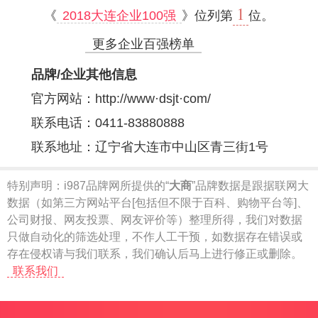
1
《
2018大连企业100强
》位列第
位。
更多企业百强榜单
品牌/企业其他信息
官方网站：
http://www·dsjt·com/
联系电话：0411-83880888
联系地址：辽宁省大连市中山区青三街1号
特别声明：
i987品牌网所提供的“
大商
”品牌数据是跟据联网大
数据（如第三方网站平台[包括但不限于百科、购物平台等]、
公司财报、网友投票、网友评价等）整理所得，我们对数据
只做自动化的筛选处理，不作人工干预，如数据存在错误或
存在侵权请与我们联系，我们确认后马上进行修正或删除。
联系我们