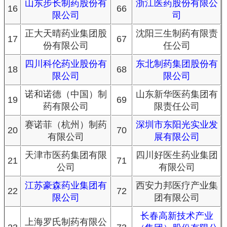
山东步长制药股份有
浙江医药股份有限公
16
66
限公司
司
正大天晴药业集团股
沈阳三生制药有限责
17
67
份有限公司
任公司
四川科伦药业股份有
东北制药集团股份有
18
68
限公司
限公司
诺和诺德（中国）制
山东新华医药集团有
19
69
药有限公司
限责任公司
赛诺菲（杭州）制药
深圳市东阳光实业发
20
70
有限公司
展有限公司
天津市医药集团有限
四川好医生药业集团
21
71
公司
有限公司
江苏豪森药业集团有
西安力邦医疗产业集
22
72
限公司
团有限公司
长春高新技术产业
上海罗氏制药有限公