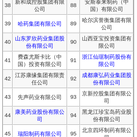
新和成控股集团有限
安斯泰来制药（中
38
88
公司
国）有限公司
哈尔滨誉衡集团有限
39
89
哈药集团有限公司
公司
山东罗欣药业集团股
山西亚宝投资集团有
40
90
份有限公司
限公司
费森尤斯卡比（中
浙江仙琚制药股份有
41
91
国）投资有限公司
限公司
江苏康缘集团有限责
成都康弘药业集团股
42
92
任公司
份有限公司
京新控股集团有限公
43
93
先声药业有限公司
司
康美药业股份有限公
黑龙江珍宝岛药业股
44
94
司
份有限公司
北京四环制药有限公
45
95
瑞阳制药有限公司