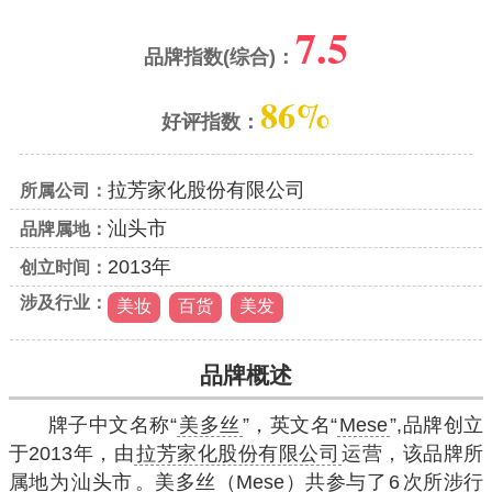
7.5
品牌指数(综合)：
86%
好评指数：
拉芳家化股份有限公司
所属公司：
汕头市
品牌属地：
2013年
创立时间：
涉及行业：
美妆
百货
美发
品牌概述
牌子中文名称“
美多丝
”，英文名“
Mese
”,品牌创立
于2013年，由
拉芳家化股份有限公司
运营，该品牌所
属地为
汕头市
。美多丝（Mese）共参与了
6
次所涉行