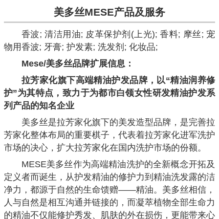
美多丝MESE
产品及服务
香波; 清洁用油; 皮革保护剂(上光); 香料; 摩丝; 宠
物用香波; 牙膏; 护发素; 洗发剂; 化妆品;
Mese/美多丝品牌扩展信息：
拉芳家化旗下高端精油护发品牌，以“精油润养修
护”为其特点，致力于为都市白领女性研发精油护发系
列产品的知名企业
美多丝是拉芳家化旗下的美发造型品牌，是完善拉
芳家化整体布局的重要棋子，代表着拉芳家化进军洗护
市场的决心，扩大拉芳家化在国内洗护市场的份额。
MESE美多丝作为高端精油洗护的全新概念开拓及
定义者而诞生，从护发精油的修护力到精油洗发露的洁
净力，都源于自然的生命馈赠——精油。美多丝相信，
人与自然是相互沟通并链接的，而凝萃植物全部生命力
的精油不仅能修护秀发、肌肤的外在损伤，更能带来心