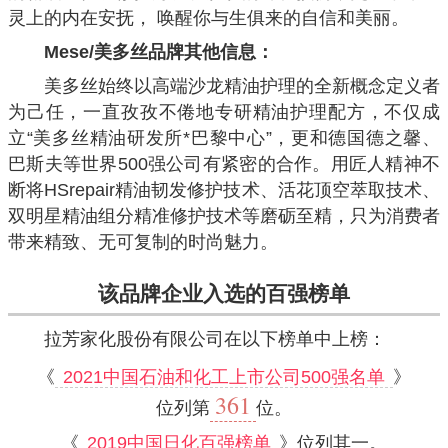
灵上的内在安抚， 唤醒你与生俱来的自信和美丽。
Mese/美多丝品牌其他信息：
美多丝始终以高端沙龙精油护理的全新概念定义者
为己任，一直孜孜不倦地专研精油护理配方，不仅成
立“美多丝精油研发所*巴黎中心”，更和德国德之馨、
巴斯夫等世界500强公司有紧密的合作。用匠人精神不
断将HSrepair精油韧发修护技术、活花顶空萃取技术、
双明星精油组分精准修护技术等磨砺至精，只为消费者
带来精致、无可复制的时尚魅力。
该品牌企业入选的百强榜单
拉芳家化股份有限公司在以下榜单中上榜：
《
2021中国石油和化工上市公司500强名单
》
361
位列第
位。
《
2019中国日化百强榜单
》位列其一。