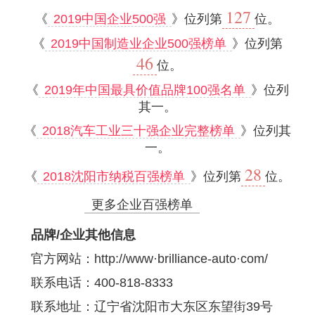
127
《
2019中国企业500强
》位列第
位。
《
2019中国制造业企业500强榜单
》位列第
46
位。
《
2019年中国最具价值品牌100强名单
》位列
其一。
《
2018汽车工业三十强企业完整榜单
》位列其
一。
28
《
2018沈阳市纳税百强榜单
》位列第
位。
更多企业百强榜单
品牌/企业其他信息
官方网站：
http://www·brilliance-auto·com/
联系电话：400-818-8333
联系地址：辽宁省沈阳市大东区东望街39号