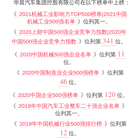
华晨汽车集团控股有限公司在以下榜单中上榜：
《
2021机械工业影响力TOP500榜单|2021中国
机械工业500强名单
》位列其一。
《
2020上财中国500强企业竞争力指数|2020年
341
中国500强企业竞争力指数
》位列第
位。
11
《
2020中国机械500强企业名单
》位列第
位。
《
2020中国制造业企业500强榜单
》位列第
46
位。
120
《
2020中国企业500强榜单
》位列第
位。
《
2019年中国汽车工业整车二十强企业名单
》
位列其一。
《
2019年中国机械行业500强排行榜
》位列第
12
位。