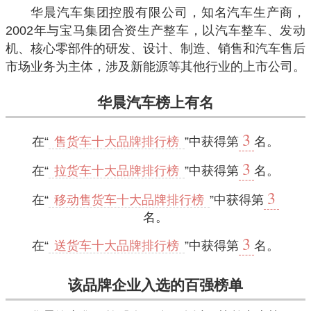
华晨汽车集团控股有限公司，知名汽车生产商，
2002年与宝马集团合资生产整车，以汽车整车、发动
机、核心零部件的研发、设计、制造、销售和汽车售后
市场业务为主体，涉及新能源等其他行业的上市公司。
华晨汽车榜上有名
3
在“
售货车十大品牌排行榜
”中获得第
名。
3
在“
拉货车十大品牌排行榜
”中获得第
名。
3
在“
移动售货车十大品牌排行榜
”中获得第
名。
3
在“
送货车十大品牌排行榜
”中获得第
名。
该品牌企业入选的百强榜单