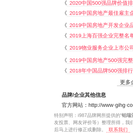
《
2020中国500强品牌价值
《
2019中国房地产最佳雇主
《
2019中国房地产开发企业
《
2019上海百强企业完整名
《
2019物业服务企业上市公司测评
《
2019中国房地产500强完
《
2018年中国品牌500强排
更多
品牌/企业其他信息
官方网站：
http://www·gihg·c
特别声明：
i987品牌网所提供的“
铂瑞
友投票、网友评价等）整理所得，我
后马上进行修正或删除。
联系我们