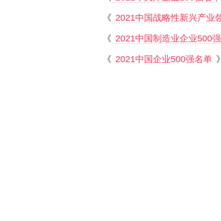
《
2021中国战略性新兴产业
《
2021中国制造业企业500
《
2021中国企业500强名单
《
2018年中国品牌500强排
更多
品牌/企业其他信息
官方网站：
http://www·haijing
特别声明：
i987品牌网所提供的“
双晶
票、网友评价等）整理所得，我们对
上进行修正或删除。
联系我们