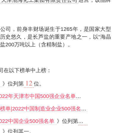
由
天津渤海化工集团有限责任公司
运营，该品牌
公司，前身丰财场诞生于1265年，是国家大型
历史悠久，是长芦盐的重要产地之一，以“海晶
盐200万吨以上（含精制盐）。
司在以下榜单中上榜：
12
》位列第
位。
399
2022年天津市中国500强企业名单
》位列第
位。
199
榜单|2022中国制造业企业500强名单
》位列第
位
399
2022中国企业500强名单
》位列第
位。
》位列其一。