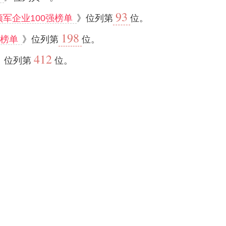
93
领军企业100强榜单
》位列第
位。
198
强榜单
》位列第
位。
412
》位列第
位。
行榜
》位列其一。
企业百强榜单
-tj·com/index·html
”品牌数据是跟据联网大数据（如第三方网站平台[包括但不限于
数据只做自动化的筛选处理，不作人工干预，如数据存在错误或