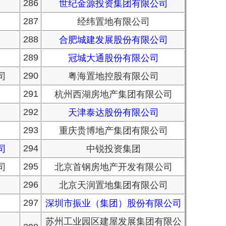
286
司
世纪金源投资集团有限公司
287
经纬置地有限公司
288
合肥城建发展股份有限公司
289
冠城大通股份有限公司
290
司
粤海置地控股有限公司
291
杭州西湖房地产集团有限公司
292
天津泰达股份有限公司
293
重庆贵博地产集团有限公司
294
司
中锐投资集团
295
司
北京首钢房地产开发有限公司
296
北京天润置地集团有限公司
297
深圳市振业（集团）股份有限公司
苏州工业园区建屋发展集团有限公