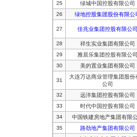
25
绿城中国控股有限公司
26
绿地控股集团股份有限公
27
佳兆业集团控股有限公
28
祥生实业集团有限公司
29
雅居乐集团控股有限公
30
美的置业集团有限公司
大连万达商业管理集团股份
31
公司
32
远洋集团控股有限公司
33
时代中国控股有限公司
34
中国铁建房地产集团有限
35
路劲地产集团有限公司