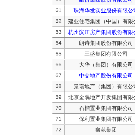
61
珠海华发实业股份有限公
62
建业住宅集团（中国）有限
63
杭州滨江房产集团股份有限
64
朗诗集团股份有限公司
65
三盛集团有限公司
66
大华（集团）有限公司
67
中交地产股份有限公司
68
景瑞地产（集团）有限公
69
北京金隅地产开发集团有限
70
石榴置业集团有限公司
71
保利置业集团有限公司
72
鑫苑集团