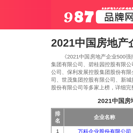
2021中国房地产
《2021中国房地产企业50
集团有限公司、碧桂园控股有限公
公司、保利发展控股集团股份有限
司、世茂集团控股有限公司、新城
股份有限公司等多家上榜，详细完
2021中国
排
企业名称
名
1
万科企业股份有限公司