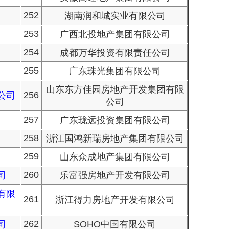
252
湖南润和城实业有限公司
253
广西北投地产集团有限公司
254
成都万华投资有限责任公司
255
广东珠光集团有限公司
山东东方佳园房地产开发集团有限
256
公司
公司
257
广东珑远投资集团有限公司
258
浙江国鸿新瑞房地产集团有限公司
259
山东众成地产集团有限公司
260
司
乐富强房地产开发有限公司
有限
261
浙江得力房地产开发有限公司
262
司
SOHO中国有限公司