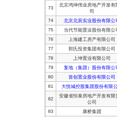
北京鸿坤伟业房地产开发有
73
司
74
北京北辰实业股份有限公
75
当代节能置业股份有限公
76
上海建工房产有限公司
77
郭氏投资集团有限公司
78
上坤置业有限公司
79
复地（集团）股份有限公
80
首创置业股份有限公司
81
大悦城控股集团股份有限
安徽省恒泰房地产开发有限
82
公司
83
康桥集团