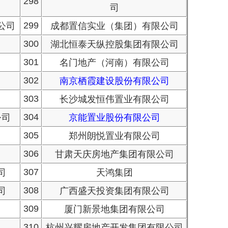
298
司
299
公司
成都置信实业（集团）有限公司
300
湖北恒泰天纵控股集团有限公司
301
司
名门地产（河南）有限公司
302
南京栖霞建设股份有限公司
303
长沙城发恒伟置业有限公司
304
公司
京能置业股份有限公司
305
郑州朗悦置业有限公司
306
司
甘肃天庆房地产集团有限公司
307
司
天鸿集团
308
司
广西盛天投资集团有限公司
309
厦门新景地集团有限公司
310
杭州兴耀房地产开发集团有限公司