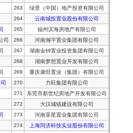
263
绿景（中国）地产投资有限公司
264
司
云南城投置业股份有限公司
265
司
福州滨海房地产有限公司
266
公司
河南瀚宇置业集团有限公司
267
司
湖南金钟置业投资集团有限公司
268
湖南梦想置业开发有限公司
269
司
重庆康田置业（集团）有限公司
270
公司
力旺集团有限公司
271
东莞市新世纪房地产开发有限公司
272
大汉城镇建设有限公司
273
司
河南亚星置业集团有限公司
274
上海同济科技实业股份有限公司