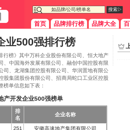
搜索▷
首页
品牌排行榜
品牌大全
百
企业500强排行榜
0强排行榜》其中万科企业股份有限公司、恒大地产
司、中国海外发展有限公司、融创中国控股有限
公司、龙湖集团控股有限公司、华润置地有限公
控股集团股份有限公司、招商局蛇口工业区控股
整榜单信息如下表：
房地产开发企业500强榜单
排
企业名称
名
251
安徽高速地产集团有限公司