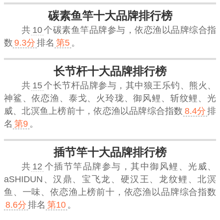
碳素鱼竿十大品牌排行榜
共
10
个碳素鱼竿品牌参与，
依恋渔
以品牌综合指
数
9.3分
排名
第5
。
长节杆十大品牌排行榜
共
15
个长节杆品牌参与，其中狼王乐钓、熊火、
神鲨、依恋渔、泰戈、火玲珑、御风鲤、斩纹鲤、光
威、北溟鱼上榜前十，
依恋渔
以品牌综合指数
8.4分
排
名
第9
。
插节竿十大品牌排行榜
共
12
个插节竿品牌参与，其中御风鲤、光威、
aSHIDUN、汉鼎、宝飞龙、硬汉王、龙纹鲤、北溟
鱼、一味、依恋渔上榜前十，
依恋渔
以品牌综合指数
8.6分
排名
第10
。