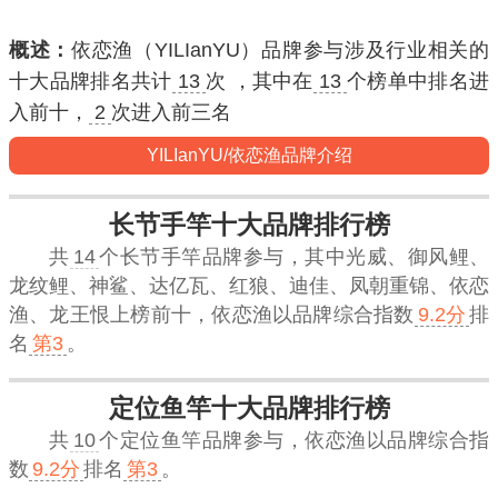
概述：
依恋渔（YILIanYU）品牌参与涉及行业相关的
十大品牌排名共计
13
次 ，其中在
13
个榜单中排名进
入
前十
，
2
次进入
前三名
YILIanYU/依恋渔品牌介绍
长节手竿十大品牌排行榜
共
14
个长节手竿品牌参与，其中光威、御风鲤、
龙纹鲤、神鲨、达亿瓦、红狼、迪佳、凤朝重锦、依恋
渔、龙王恨上榜前十，
依恋渔
以品牌综合指数
9.2分
排
名
第3
。
定位鱼竿十大品牌排行榜
共
10
个定位鱼竿品牌参与，
依恋渔
以品牌综合指
数
9.2分
排名
第3
。