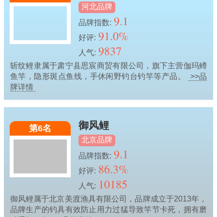
河北品牌
9.1
品牌指数:
91.0%
好评:
9837
人气:
斩纹鲤隶属于肃宁县思宸商贸有限公司，旗下主营伽玛鳟
鱼竿，隐形斑点鱼线，手休闲野钓台钓竿等产品。
>>品
牌详情
御风鲤
第6名
北京品牌
9.1
品牌指数:
86.3%
好评:
10185
人气:
御风鲤属于北京美渡渔具有限公司，品牌成立于2013年，
品牌生产的钓具有效防止用力过猛导致竿节卡死，拥有磨