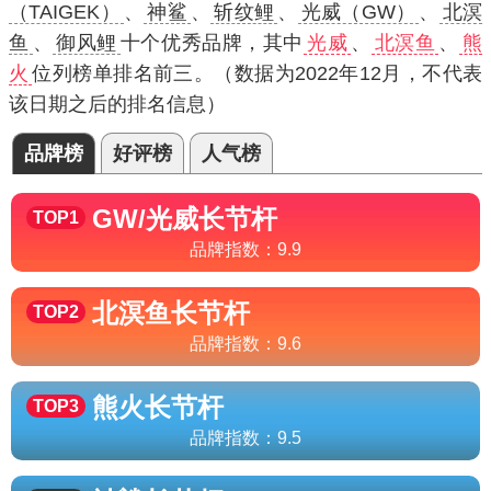
（TAIGEK）
、
神鲨
、
斩纹鲤
、
光威（GW）
、
北溟
鱼
、
御风鲤
十个优秀品牌，其中
光威
、
北溟鱼
、
熊
火
位列榜单排名前三。（数据为2022年12月，不代表
该日期之后的排名信息）
品牌榜
好评榜
人气榜
GW/光威
长节杆
TOP1
品牌指数：
9.9
北溟鱼
长节杆
TOP2
品牌指数：
9.6
熊火
长节杆
TOP3
品牌指数：
9.5