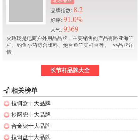
北京品牌
8.2
品牌指数:
91.0%
好评:
9369
人气:
火玲珑是电商户外用品品牌，主要销售的产品有路亚海竿
杆、钓鱼小药综合饵料、炮台鱼竿架杆台等。
>>品牌详
情
长节杆品牌大全
相关榜单
拉饵盒十大品牌
抄网兜十大品牌
合金架十大品牌
拉饵盘十大品牌