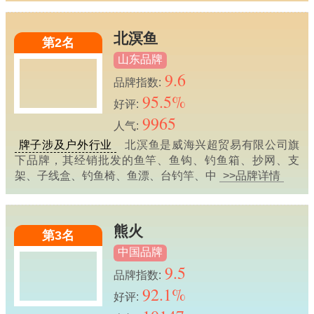
北溟鱼
第2名
山东品牌
9.6
品牌指数:
95.5%
好评:
9965
人气:
牌子涉及户外行业
北溟鱼是威海兴超贸易有限公司旗
下品牌，其经销批发的鱼竿、鱼钩、钓鱼箱、抄网、支
架、子线盒、钓鱼椅、鱼漂、台钓竿、中
>>品牌详情
熊火
第3名
中国品牌
9.5
品牌指数:
92.1%
好评: