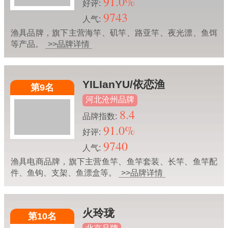
91.0%
好评:
9743
人气:
渔具品牌，旗下主营海竿、矶竿、路亚竿、夜光漂、鱼饵
等产品。
>>品牌详情
YILIanYU/依恋渔
第9名
河北沧州品牌
8.4
品牌指数:
91.0%
好评:
9740
人气:
渔具电商品牌，旗下主营鱼竿、鱼竿套装、长竿、鱼竿配
件、鱼钩、支架、鱼漂盒等。
>>品牌详情
火玲珑
第10名