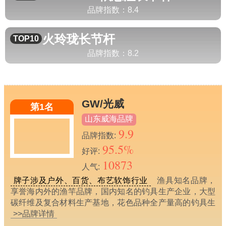
品牌指数：
8.4
火玲珑
长节杆
TOP10
品牌指数：
8.2
GW/光威
第1名
山东威海品牌
9.9
品牌指数:
95.5%
好评:
10873
人气:
牌子涉及户外、百货、布艺软饰行业
渔具知名品牌，
享誉海内外的渔竿品牌，国内知名的钓具生产企业，大型
碳纤维及复合材料生产基地，花色品种全产量高的钓具生
>>品牌详情