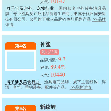
10147
人气:
牌子涉及户外、宠物行业
国内知名户外装备渔具品
牌，专业渔具及户外用品制造生产商，隶属于杭州同安科
技有限公司。公司旗下熊火品牌钓鱼灯系列产品
>>品牌
详情
神鲨
第4名
河北品牌
9.3
品牌指数:
89.4%
好评:
10440
人气:
牌子涉及美食行业
渔具电商品牌，旗下主营线钩、浮
漂、鱼竿、垂钓装备、配件等产品。
>>品牌详情
斩纹鲤
第5名