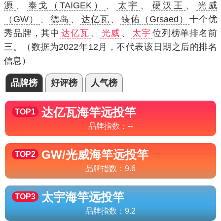
源
、
泰戈（TAIGEK）
、
太宇
、
硬汉王
、
光威
（GW）
、
德岛
、
达亿瓦
、
臻佑（Grsaed）
十个优
秀品牌，其中
达亿瓦
、
光威
、
太宇
位列榜单排名前
三。（数据为2022年12月，不代表该日期之后的排名
信息）
品牌榜
好评榜
人气榜
达亿瓦
海竿远投竿
TOP1
品牌指数：
--
GW/光威
海竿远投竿
TOP2
品牌指数：
9.6
太宇
海竿远投竿
TOP3
品牌指数：
9.2