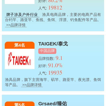
86.2%
好评:
19812
人气:
牌子涉及户外行业
渔具电商品牌，主要的电商产品有
台钓竿、路亚竿、鱼线、鱼饵、浮漂、钓鱼配件等产品。
>>品牌详情
TAIGEK/泰戈
第4名
中国品牌
9.1
品牌指数:
91.0%
好评:
19935
人气:
渔具品牌，旗下主营海竿、矶竿、路亚竿、夜光漂、鱼饵
等产品。
>>品牌详情
Grsaed/臻佑
第5名