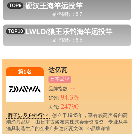
硬汉王
海竿远投竿
TOP9
品牌指数：
8.7
LWLD/狼王乐钓
海竿远投竿
TOP10
品牌指数：
8.5
达亿瓦
第1名
日本品牌
--
品牌指数:
94.3%
好评:
24790
人气:
牌子涉及户外行业
创立于1945年，享有较高声誉的高
端渔具品牌，由日本古洛布莱株式会全资投资，专业从事
渔具制造生产的企业广州达亿瓦文体
>>品牌详情