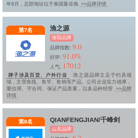
年8月，总部地址位于泰国曼谷挽
>>品牌详情
渔之源
第7名
洛阳品牌
9.0
品牌指数:
91.0%
好评:
17012
人气:
牌子涉及百货、户外行业
渔之源品牌立足于钓具领
域，主营鱼线、鱼竿、鱼钩等产品。公司企业实力雄厚，
重信用、守合同、保证产品质量，以多品种经营
>>品牌
详情
QIANFENGJIAN/千峰剑
第8名
山东品牌