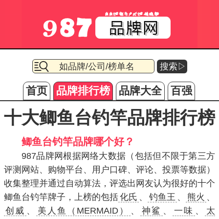
搜索▷
首页
品牌排行榜
品牌大全
百强
十大鲫鱼台钓竿品牌排行榜
鲫鱼台钓竿品牌哪个好？
987品牌网根据网络大数据（包括但不限于第三方
评测网站、购物平台、用户口碑、评论、投票等数据）
收集整理并通过自动算法，评选出网友认为很好的十个
鲫鱼台钓竿牌子，上榜的包括
化氏
、
钓鱼王
、
熊火
、
创威
、
美人鱼（MERMAID）
、
神鲨
、
一味
、
太