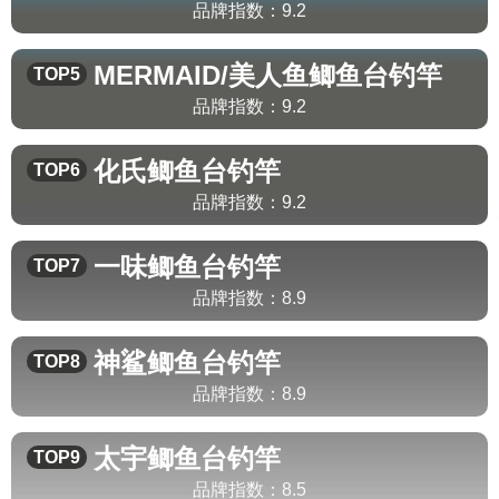
品牌指数：
9.2
MERMAID/美人鱼
鲫鱼台钓竿
TOP5
品牌指数：
9.2
化氏
鲫鱼台钓竿
TOP6
品牌指数：
9.2
一味
鲫鱼台钓竿
TOP7
品牌指数：
8.9
神鲨
鲫鱼台钓竿
TOP8
品牌指数：
8.9
太宇
鲫鱼台钓竿
TOP9
品牌指数：
8.5