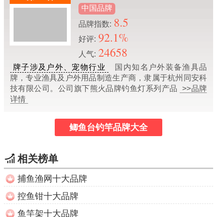
中国品牌
8.5
品牌指数:
92.1%
好评:
24658
人气:
牌子涉及户外、宠物行业
国内知名户外装备渔具品
牌，专业渔具及户外用品制造生产商，隶属于杭州同安科
技有限公司。公司旗下熊火品牌钓鱼灯系列产品
>>品牌
详情
鲫鱼台钓竿品牌大全
相关榜单
捕鱼渔网十大品牌
控鱼钳十大品牌
鱼竿架十大品牌