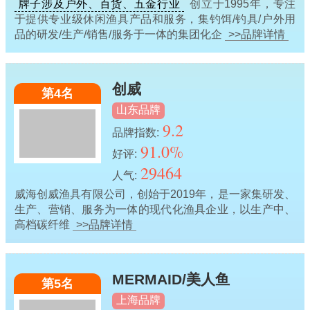
牌子涉及户外、百货、五金行业
创立于1995年，专注
于提供专业级休闲渔具产品和服务，集钓饵/钓具/户外用
品的研发/生产/销售/服务于一体的集团化企
>>品牌详情
创威
第4名
山东品牌
9.2
品牌指数:
91.0%
好评:
29464
人气:
威海创威渔具有限公司，创始于2019年，是一家集研发、
生产、营销、服务为一体的现代化渔具企业，以生产中、
高档碳纤维
>>品牌详情
MERMAID/美人鱼
第5名
上海品牌