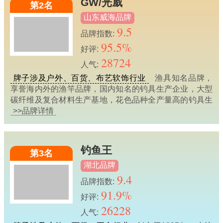
GW/光威
第2名
山东威海品牌
9.5
品牌指数:
95.5%
好评:
28724
人气:
牌子涉及户外、百货、布艺软饰行业
渔具知名品牌，
享誉海内外的渔竿品牌，国内知名的钓具生产企业，大型
碳纤维及复合材料生产基地，花色品种全产量高的钓具生
>>品牌详情
钓鱼王
第3名
湖北品牌
9.4
品牌指数:
91.9%
好评:
26228
人气: