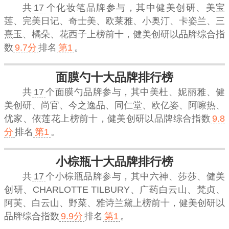
共
17
个化妆笔品牌参与，其中健美创研、美宝
莲、完美日记、奇士美、欧莱雅、小奥汀、卡姿兰、三
熹玉、橘朵、花西子上榜前十，
健美创研
以品牌综合指
数
9.7分
排名
第1
。
面膜勺十大品牌排行榜
共
17
个面膜勺品牌参与，其中美杜、妮丽雅、健
美创研、尚官、今之逸品、同仁堂、欧亿姿、阿嚓热、
优家、依莲花上榜前十，
健美创研
以品牌综合指数
9.8
分
排名
第1
。
小棕瓶十大品牌排行榜
共
17
个小棕瓶品牌参与，其中六神、莎莎、健美
创研、CHARLOTTE TILBURY、广药白云山、梵贞、
阿芙、白云山、野菜、雅诗兰黛上榜前十，
健美创研
以
品牌综合指数
9.9分
排名
第1
。