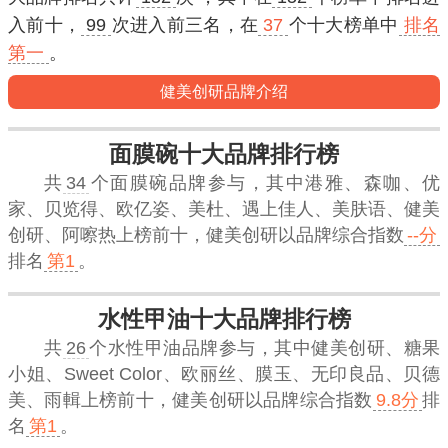
入
前十
，
99
次进入
前三名
，在
37
个十大榜单中
排名
第一
。
健美创研品牌介绍
面膜碗十大品牌排行榜
共
34
个面膜碗品牌参与，其中港雅、森咖、优
家、贝览得、欧亿姿、美杜、遇上佳人、美肤语、健美
创研、阿嚓热上榜前十，
健美创研
以品牌综合指数
--分
排名
第1
。
水性甲油十大品牌排行榜
共
26
个水性甲油品牌参与，其中健美创研、糖果
小姐、Sweet Color、欧丽丝、膜玉、无印良品、贝德
美、雨輯上榜前十，
健美创研
以品牌综合指数
9.8分
排
名
第1
。