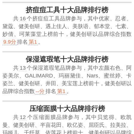
挤痘痘工具十大品牌排行榜
共
16
个挤痘痘工具品牌参与，其中优家、忍者、
黛蔻、健美创研、遇上佳人、美肤语、郁本堂、七素、
妙倩、珂莱藻堂上榜前十，
健美创研
以品牌综合指数
9.9分
排名
第1
。
保湿遮瑕笔十大品牌排行榜
共
13
个保湿遮瑕笔品牌参与，其中左颜右色、阿
姿美尔、GALIMARD、玛丽黛佳、Nars、蜜丝婷、卡
姿兰、健美创研、井田、美宝莲上榜前十，
健美创研
以
品牌综合指数
--分
排名
第1
。
压缩面膜十大品牌排行榜
共
12
个压缩面膜品牌参与，其中贝览得、欧凯
曼、健美创研、半亩花田、欧亿姿、屈臣氏、拉美拉、
玛姬儿、千纤草、依莲花上榜前十，
健美创研
以品牌综