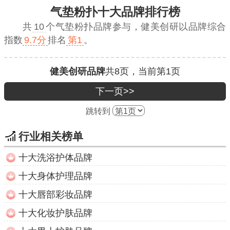
气垫粉扑十大品牌排行榜
共
10
个气垫粉扑品牌参与，
健美创研
以品牌综合
指数
9.7分
排名
第1
。
健美创研品牌
共
8
页，当前第
1
页
下一页>>
跳转到
行业相关榜单
十大洗浴护体品牌
十大身体护理品牌
十大唇部彩妆品牌
十大化妆护肤品牌