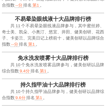
合指数
--分
排名
第1
。
不易晕染眼线液十大品牌排行榜
共
11
个不易晕染眼线液品牌参与，其中蜜丝婷、
奇士美、凯朵、小奥汀、悠宜、井田、健美创研、花西
子、卡姿兰、完美日记上榜前十，
健美创研
以品牌综合
指数
--分
排名
第1
。
免水洗发喷雾十大品牌排行榜
共
10
个免水洗发喷雾品牌参与，
健美创研
以品牌
综合指数
9.4分
排名
第1
。
持久指甲油十大品牌排行榜
共
10
个持久指甲油品牌参与，
健美创研
以品牌综
合指数
9.6分
排名
第1
。