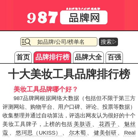
搜索▷
首页
品牌排行榜
品牌大全
百强
十大美妆工具品牌排行榜
美妆工具品牌哪个好？
987品牌网根据网络大数据（包括但不限于第三方
评测网站、购物平台、用户口碑、评论、投票等数据）
收集整理并通过自动算法，评选出网友认为很好的十个
美妆工具牌子，上榜的包括
美肤语
、
花西子
、
魅丝
蔻
、
悠珂思（UKISS）
、
尔木萄
、
健美创研
、
Real