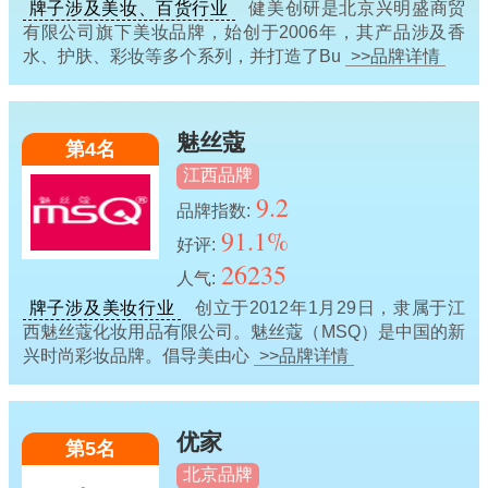
牌子涉及美妆、百货行业
健美创研是北京兴明盛商贸
有限公司旗下美妆品牌，始创于2006年，其产品涉及香
水、护肤、彩妆等多个系列，并打造了Bu
>>品牌详情
魅丝蔻
第4名
江西品牌
9.2
品牌指数:
91.1%
好评:
26235
人气:
牌子涉及美妆行业
创立于2012年1月29日，隶属于江
西魅丝蔻化妆用品有限公司。魅丝蔻（MSQ）是中国的新
兴时尚彩妆品牌。倡导美由心
>>品牌详情
优家
第5名
北京品牌