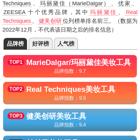
Techniques
、
玛丽黛佳（MarieDalgar）
、
优家
、
ZEESEA
十个优秀品牌，其中
玛丽黛佳
、
Real
Techniques
、
健美创研
位列榜单排名前三。（数据为
2022年12月，不代表该日期之后的排名信息）
品牌榜
好评榜
人气榜
MarieDalgar/玛丽黛佳
美妆工具
TOP1
品牌指数：
9.7
Real Techniques
美妆工具
TOP2
品牌指数：
9.5
健美创研
美妆工具
TOP3
品牌指数：
9.4