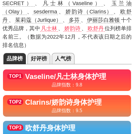
SECRET）
、
凡士林（Vaseline）
、
玉兰油
（Olay）
、
sesderma
、
娇韵诗（Clarins）
、
欧舒
丹
、
茱莉蔻（Jurlique）
、
多芬
、
伊丽莎白雅顿
十个
优秀品牌，其中
凡士林
、
娇韵诗
、
欧舒丹
位列榜单排
名前三。（数据为2022年12月，不代表该日期之后的
排名信息）
品牌榜
好评榜
人气榜
Vaseline/凡士林
身体护理
TOP1
品牌指数：
9.8
Clarins/娇韵诗
身体护理
TOP2
品牌指数：
9.5
欧舒丹
身体护理
TOP3