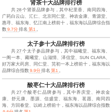
肾茶十大品牌排行榜
共
28
个肾茶品牌参与，其中杞里香、南同四海、
广药白云山、汇仁、北京同仁堂、神农金康、青源堂、
惠寻、福东海、忆江南上榜前十，
福东海
以品牌综合指
数
9.7分
排名
第1
。
太子参十大品牌排行榜
共
27
个太子参品牌参与，其中福曦堂、福东海、
一阁一本、藏曦堂、山滋情、泽信堂、SUN CLARA、
好万家大药房、同仁堂、芫初一本上榜前十，
福东海
以
品牌综合指数
9.9分
排名
第1
。
酸枣仁十大品牌排行榜
共
27
个酸枣仁品牌参与，其中养庆堂、神农金
康、舒元康、墨源、信盛堂、福东海、茗愿、南同四
海、方回春堂、以岭上榜前十，
福东海
以品牌综合指数
9.6分
排名
第1
。