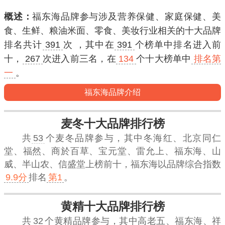
概述：
福东海品牌参与涉及营养保健、家庭保健、美
食、生鲜、粮油米面、零食、美妆行业相关的十大品牌
排名共计
391
次 ，其中在
391
个榜单中排名进入
前
十
，
267
次进入
前三名
，在
134
个十大榜单中
排名第
一
。
福东海品牌介绍
麦冬十大品牌排行榜
共
53
个麦冬品牌参与，其中冬海红、北京同仁
堂、福然、商於百草、宝元堂、雷允上、福东海、山
威、半山农、信盛堂上榜前十，
福东海
以品牌综合指数
9.9分
排名
第1
。
黄精十大品牌排行榜
共
32
个黄精品牌参与，其中高老五、福东海、祥