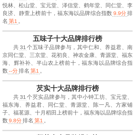
悦林、松山堂、宝元堂、泽信堂、鹤年堂、同仁堂、李
良济、静萱上榜前十，
福东海
以品牌综合指数
9.9分
排
名
第1
。
五味子十大品牌排行榜
共
31
个五味子品牌参与，其中仁和、养益君、南
京同仁堂、三京堂、花初良、神农金康、青源堂、福东
海、辉补补、半山农上榜前十，
福东海
以品牌综合指
数
--分
排名
第1
。
芡实十大品牌排行榜
共
31
个芡实品牌参与，其中小钟工坊、宝元堂、
福东海、养益君、同仁堂、青源堂、陈一凡、方家铺
子、福茗源、十月稻田上榜前十，
福东海
以品牌综合指
数
9.8分
排名
第1
。