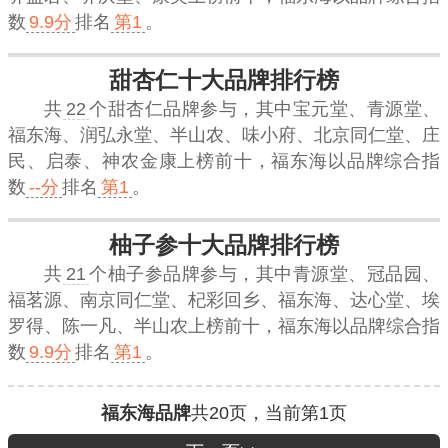
数
9.9分
排名
第1
。
甜杏仁十大品牌排行榜
共
22
个甜杏仁品牌参与，其中宝元堂、青源堂、
福东海、润弘永堂、半山农、味小府、北京同仁堂、庄
民、启泰、神农金康上榜前十，
福东海
以品牌综合指
数
--分
排名
第1
。
柚子参十大品牌排行榜
共
21
个柚子参品牌参与，其中青源堂、冠品园、
福茗源、南京同仁堂、杞彩回乡、福东海、达心堂、埃
罗得、陈一凡、半山农上榜前十，
福东海
以品牌综合指
数
9.9分
排名
第1
。
福东海品牌
共
20
页，当前第
1
页