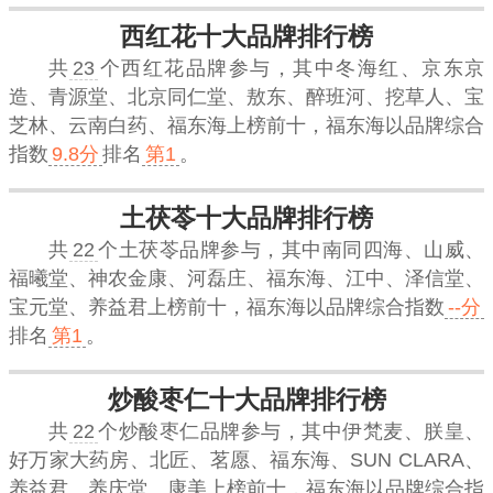
西红花十大品牌排行榜
共
23
个西红花品牌参与，其中冬海红、京东京
造、青源堂、北京同仁堂、敖东、醉班河、挖草人、宝
芝林、云南白药、福东海上榜前十，
福东海
以品牌综合
指数
9.8分
排名
第1
。
土茯苓十大品牌排行榜
共
22
个土茯苓品牌参与，其中南同四海、山威、
福曦堂、神农金康、河磊庄、福东海、江中、泽信堂、
宝元堂、养益君上榜前十，
福东海
以品牌综合指数
--分
排名
第1
。
炒酸枣仁十大品牌排行榜
共
22
个炒酸枣仁品牌参与，其中伊梵麦、朕皇、
好万家大药房、北匠、茗愿、福东海、SUN CLARA、
养益君、养庆堂、康美上榜前十，
福东海
以品牌综合指