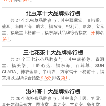
北虫草十大品牌排行榜
共
27
个北虫草品牌参与，其中藏曦堂、克啦啦、
盛耳、南同四海、膳太、福东海、杞利元、康象、宝元
堂、福曦堂上榜前十，
福东海
以品牌综合指数
--分
排名
第1
。
三七花茶十大品牌排行榜
共
27
个三七花茶品牌参与，其中康裕尊、青源
堂、福美柒、工匠心选、福东海、百茸尊、SUN
CLARA、神农金康、半山农、方家铺子上榜前十，
福
东海
以品牌综合指数
9.8分
排名
第1
。
滋补膏十大品牌排行榜
共
26
个滋补膏品牌参与，其中康合上医、宜露、
泰开尔御品膏方、恩济堂、巢之安、古春安、鹤年堂、