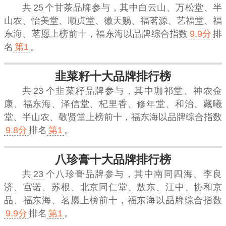
共
25
个甘茶品牌参与，其中白云山、万松堂、半
山农、怡美堂、顺贞堂、徽天赐、福茗源、艺福堂、福
东海、茗愿上榜前十，
福东海
以品牌综合指数
9.9分
排
名
第1
。
韭菜籽十大品牌排行榜
共
23
个韭菜籽品牌参与，其中珈祁堂、神农金
康、福东海、泽信堂、杞里香、修年堂、和治、藏曦
堂、半山农、敬贤堂上榜前十，
福东海
以品牌综合指数
9.8分
排名
第1
。
八珍膏十大品牌排行榜
共
23
个八珍膏品牌参与，其中南同四海、李良
济、宫诺、苏根、北京同仁堂、敖东、江中、协和京
品、福东海、茗愿上榜前十，
福东海
以品牌综合指数
9.9分
排名
第1
。