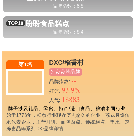
品牌指数：
8.5
盼盼食品
糕点
TOP10
品牌指数：
8.4
DXC/稻香村
第1名
江苏苏州品牌
--
品牌指数:
93.9%
好评:
18883
人气:
牌子涉及礼品、零食、特产/进口食品、粮油米面行业
始于1773年，糕点行业现存历史悠久的企业，苏式月饼传
承代表企业，主营月饼、面包西点、传统糕点、坚果、速
冻食品等系列
>>品牌详情