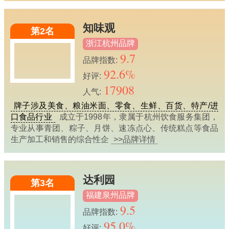
知味观
第2名
浙江杭州品牌
9.7
品牌指数:
92.6%
好评:
17908
人气:
牌子涉及美食、粮油米面、零食、生鲜、百货、特产/进
口食品行业
成立于1998年，隶属于杭州饮食服务集团，
专业从事青团、粽子、月饼、速冻点心、传统糕点等食品
生产加工和销售的综合性企
>>品牌详情
达利园
第3名
福建泉州品牌
9.5
品牌指数:
95.0%
好评: