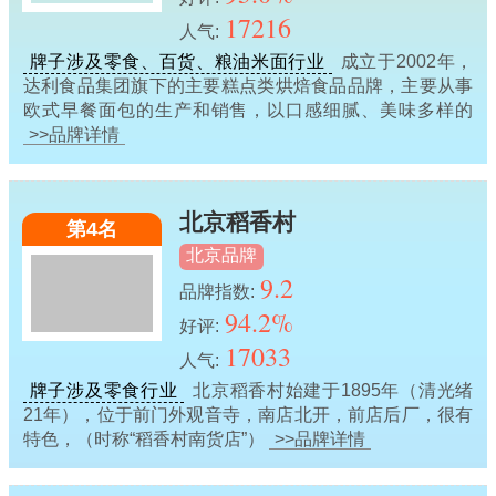
17216
人气:
牌子涉及零食、百货、粮油米面行业
成立于2002年，
达利食品集团旗下的主要糕点类烘焙食品品牌，主要从事
欧式早餐面包的生产和销售，以口感细腻、美味多样的
>>品牌详情
北京稻香村
第4名
北京品牌
9.2
品牌指数:
94.2%
好评:
17033
人气:
牌子涉及零食行业
北京稻香村始建于1895年（清光绪
21年），位于前门外观音寺，南店北开，前店后厂，很有
特色，（时称“稻香村南货店”）
>>品牌详情