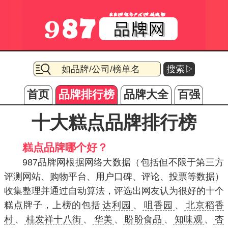
搜索▷
首页
品牌排行榜
品牌大全
百强
十大糕点品牌排行榜
糕点品牌哪个好？
987品牌网根据网络大数据（包括但不限于第三方
评测网站、购物平台、用户口碑、评论、投票等数据）
收集整理并通过自动算法，评选出网友认为很好的十个
糕点牌子，上榜的包括
达利园
、
咀香园
、
北京稻香
村
、
桂发祥十八街
、
华美
、
盼盼食品
、
知味观
、
杏