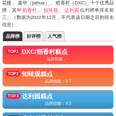
花楼
、
嘉华（jiahua）
、
稻香村（DXC）
十个优秀品
牌，其中
稻香村
、
知味观
、
达利园
位列榜单排名前
三。（数据为2022年12月，不代表该日期之后的排名
信息）
品牌榜
好评榜
人气榜
DXC/稻香村
糕点
TOP1
品牌指数：
--
知味观
糕点
TOP2
品牌指数：
9.7
达利园
糕点
TOP3
品牌指数：
9.5