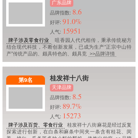
广东品牌
8.6
品牌指数:
91.0%
好评:
15951
人气:
牌子涉及零食行业
咀香园人代代相传，秉承传统秘方
结合现代科技，不断创新发展，已成为生产“正宗中山特
产”传统产品的、颇具特色的、颇具竞
>>品牌详情
桂发祥十八街
第9名
天津品牌
8.5
品牌指数:
89.7%
好评:
15273
人气:
牌子涉及百货、零食行业
桂发祥十八街麻花是经过反复
探索进行创新，在白条和麻条中间夹一条含有桂花、闵