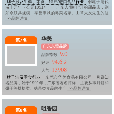
牌子涉及生鲜、零食、特产/进口食品行业
创建于清代
咸丰元年（公元1851年），广东人“胜仔”开的甜品店，到
如今颇具规模，享誉申城的粤菜名家。由章太炎先生的题
>>品牌详情
华美
第7名
广东东莞品牌
9.0
品牌指数:
94.6%
好评:
13908
人气:
牌子涉及零食行业
东莞市华美食品有限公司，月饼知
名品牌，始于1991年，广东省著名商标，主要从事月饼和
饼干等烘焙类、糖果类食品的生产
>>品牌详情
咀香园
第8名