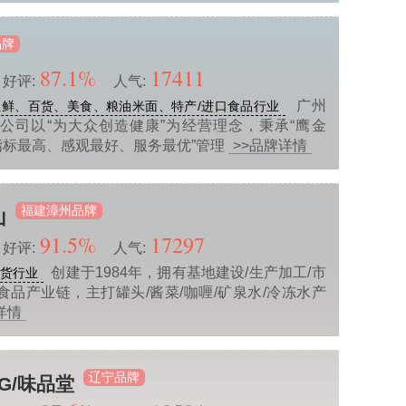
品牌
87.1%
17411
好评:
人气:
广州
鲜、百货、美食、粮油米面、特产/进口食品行业
公司以“为大众创造健康”为经营理念，秉承“鹰金
指标最高、感观最好、服务最优”管理
>>品牌详情
福建漳州品牌
山
91.5%
17297
好评:
人气:
创建于1984年，拥有基地建设/生产加工/市
货行业
食品产业链，主打罐头/酱菜/咖喱/矿泉水/冷冻水产
详情
辽宁品牌
NG/味品堂