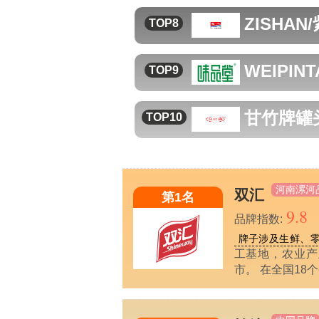
ZISHAN
TOP8
WEIPIN
TOP9
甘竹牌
罐
TOP10
河南漯河
双汇
第1名
9.8
品牌指数:
牌子涉及生鲜、
工基地，农业产
市。 在全国18