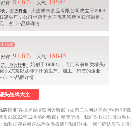
87.6%
18584
好评:
人气:
大连未来食品有限公司成立于2003
零食、百货行业
石罐头厂，公司坐落于大连市普湾新区石河街道，
万元，占
>>品牌详情
佛山品牌
91.6%
18645
好评:
人气:
始创于1988年，专门从事鱼类罐头/
百货、办公行业
类罐头/凉茶以及椰子汁的生产、加工、销售的企业，
在市
>>品牌详情
罐头品牌大全
品牌排名
”数据是跟据联网大数据（如第三方网站平台[包括但不
等来自2022年12月前的数据）整理所得，我们对数据只做自动
参考；如数据存在错误或存在侵权请与我们联系，我们确认后马上