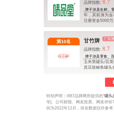
8.7
品牌指数:
牌子涉及生鲜、
年，其前身为金
注册资金5000
广东
甘竹牌
第10名
8.7
品牌指数:
牌子涉及零食、
玉米类罐头/豆
其豆豉鲮鱼罐头
特别声明：
i987品牌网所提供的“
罐头
等]、公司财报、网友投票、网友评价
间为2022年12月，排名数据仅作