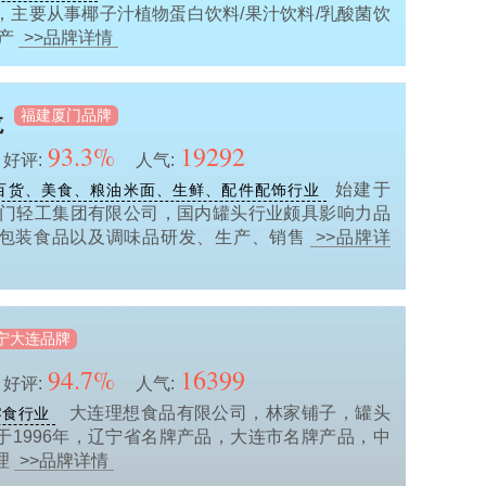
，主要从事椰子汁植物蛋白饮料/果汁饮料/乳酸菌饮
生产
>>品牌详情
福建厦门品牌
龙
93.3%
19292
好评:
人气:
始建于
百货、美食、粮油米面、生鲜、配件配饰行业
属厦门轻工集团有限公司，国内罐头行业颇具影响力品
包装食品以及调味品研发、生产、销售
>>品牌详
宁大连品牌
94.7%
16399
好评:
人气:
大连理想食品有限公司，林家铺子，罐头
零食行业
于1996年，辽宁省名牌产品，大连市名牌产品，中
理
>>品牌详情