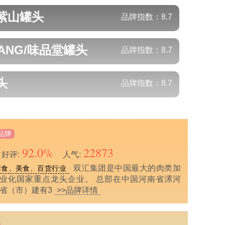
/紫山
罐头
品牌指数：
8.7
TANG/味品堂
罐头
品牌指数：
8.7
头
品牌指数：
8.7
品牌
92.0%
22873
好评:
人气:
双汇集团是中国最大的肉类加
零食、美食、百货行业
业化国家重点龙头企业。 总部在中国河南省漯河
个省（市）建有3
>>品牌详情