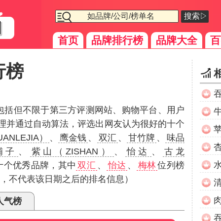
搜索▷
首页
品牌排行榜
品牌大全
百
行榜
（包括但不限于第三方评测网站、购物平台、用户
理并通过自动算法，评选出网友认为很好的十个
ANLEJIA）
、
鹰金钱
、
双汇
、
甘竹牌
、
味品
铺子
、
紫山（ZISHAN）
、
怡达
、
古龙
十个优秀品牌，其中
双汇
、
怡达
、
梅林
位列榜
2月，不代表该日期之后的排名信息）
人气榜