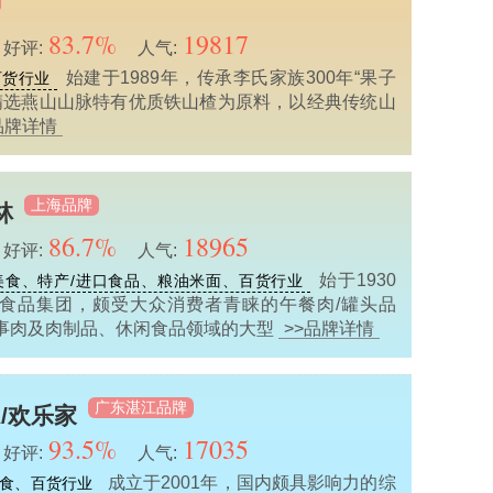
83.7%
19817
好评:
人气:
始建于1989年，传承李氏家族300年“果子
百货行业
，精选燕山山脉特有优质铁山楂为原料，以经典传统山
品牌详情
上海品牌
林
86.7%
18965
好评:
人气:
始于1930
美食、特产/进口食品、粮油米面、百货行业
食品集团，颇受大众消费者青睐的午餐肉/罐头品
事肉及肉制品、休闲食品领域的大型
>>品牌详情
广东湛江品牌
A/欢乐家
93.5%
17035
好评:
人气:
成立于2001年，国内颇具影响力的综
食、百货行业