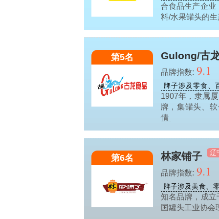
合食品生产企业
料/水果罐头的
Gulong/古
第5名
9.1
品牌指数:
牌子涉及零食、
1907年，隶
牌，集罐头、软
情
辽
林家铺子
第6名
9.1
品牌指数:
牌子涉及美食、
知名品牌，成立
国罐头工业协会