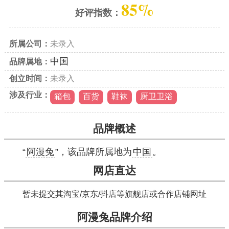
85%
好评指数：
所属公司：
未录入
中国
品牌属地：
创立时间：
未录入
涉及行业：
箱包
百货
鞋袜
厨卫卫浴
品牌概述
“
阿漫兔
”，该品牌所属地为
中国
。
网店直达
暂未提交其淘宝/京东/抖店等旗舰店或合作店铺网址
阿漫兔品牌介绍