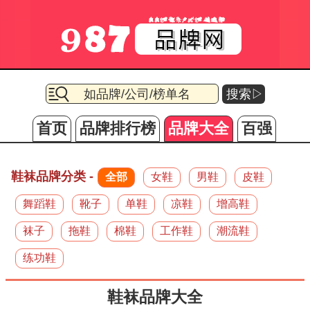
搜索▷
首页
品牌排行榜
品牌大全
百强
鞋袜品牌分类 -
全部
女鞋
男鞋
皮鞋
舞蹈鞋
靴子
单鞋
凉鞋
增高鞋
袜子
拖鞋
棉鞋
工作鞋
潮流鞋
练功鞋
鞋袜品牌大全