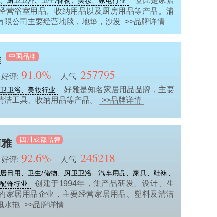
登比是家居
、厨卫卫浴、卫生/储物、美妆、家电行业
经营浴室用品、收纳用品以及厨房用品等产品。浦
有限公司主要经营地毯，地垫，沙发
>>品牌详情
中国品牌
雅
91.0%
257795
好评:
人气:
好雅是知名家居用品品牌，主要
厨卫卫浴、美妆行业
清洁工具、收纳用品等产品。
>>品牌详情
四川成都品牌
丽雅
92.6%
246218
好评:
人气:
居日用、卫生/储物、厨卫卫浴、汽车用品、家具、鞋袜、
创建于1994年，集产品研发、设计、生
配饰行业
的家居用品企业，主要经营家居用品、塑料及清洁
甩水拖
>>品牌详情