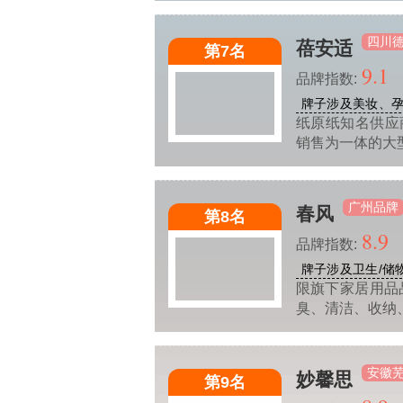
四川
蓓安适
第7名
9.1
品牌指数:
牌子涉及美妆、
纸原纸知名供应
销售为一体的大
广州品牌
春风
第8名
8.9
品牌指数:
牌子涉及卫生/储
限旗下家居用品
臭、清洁、收纳
安徽
妙馨思
第9名