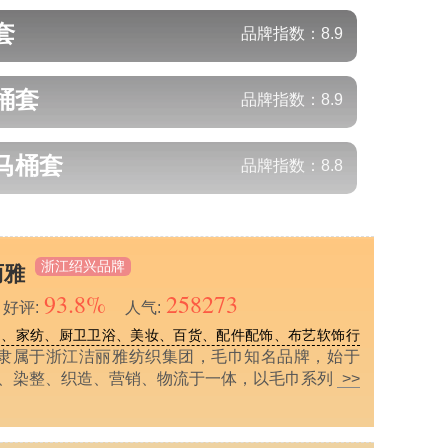
套
品牌指数：
8.9
桶套
品牌指数：
8.9
马桶套
品牌指数：
8.8
浙江绍兴品牌
丽雅
93.8%
258273
好评:
人气:
用、家纺、厨卫卫浴、美妆、百货、配件配饰、布艺软饰行
隶属于浙江洁丽雅纺织集团，毛巾知名品牌，始于
纺纱、染整、织造、营销、物流于一体，以毛巾系列
>>