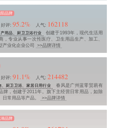
德阳品牌
95.2%
162118
好评:
人气:
创建于1993年，现代生活用
孕产用品、厨卫卫浴行业
商，专业从事一次性医疗、卫生用品生产、加工、
型产业化企业公司
>>品牌详情
91.1%
214482
好评:
人气:
春风是广州蓝零贸易有
物、厨卫卫浴、家居日用行业
品牌，创建于2011年。旗下主经营日常用品，如除
、日常用品等产品。
>>品牌详情
芜湖品牌