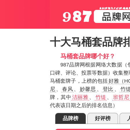
十大马桶套品牌
马桶套品牌哪个好？
987品牌网根据网络大数据
口碑、评论、投票等数据）收集整
马桶套牌子，上榜的包括
好雅（H
尼
、
春风
、
妙馨思
、
登比
、
竹
牌，其中
洁丽雅
、
竹缇
、
班哲尼
代表该日期之后的排名信息）
品牌榜
好评榜