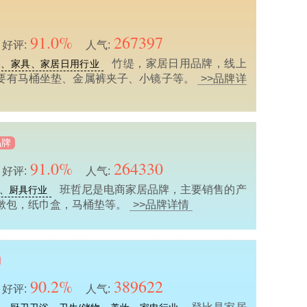
91.0%
267397
好评:
人气:
竹缇，家居日用品牌，线上
浴、家具、家居日用行业
要有马桶坐垫、金属裤夹子、小镜子等。
>>品牌详
品牌
91.0%
264330
好评:
人气:
班哲尼是电商家居品牌，主要销售的产
、厨具行业
漱包，纸巾盒，马桶垫等。
>>品牌详情
90.2%
389622
好评:
人气: