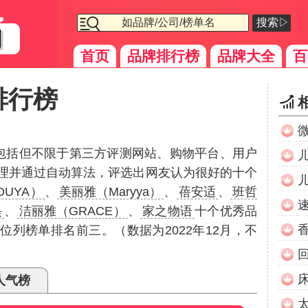
搜索▷
首页
品牌排行榜
品牌大全
百
排行榜
（包括但不限于第三方评测网站、购物平台、用户
理并通过自动算法，评选出网友认为很好的十个
OUYA）
、
美丽雅（Maryya）
、
蓓安适
、
班哲
缇
、
洁丽雅（GRACE）
、
家之物语
十个优秀品
位列榜单排名前三。（数据为2022年12月，不
人气榜