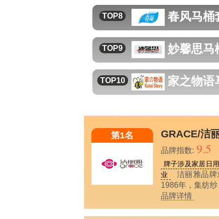
春风
马桶
TOP8
妙馨思
马
TOP9
家之物语
TOP10
GRACE/洁
第1名
9.5
品牌指数:
牌子涉及家居日
洁丽雅品牌
业
1986年，集
品牌详情