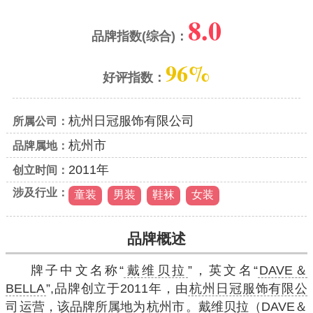
8.0
品牌指数(综合)：
96%
好评指数：
杭州日冠服饰有限公司
所属公司：
杭州市
品牌属地：
2011年
创立时间：
涉及行业：
童装
男装
鞋袜
女装
品牌概述
牌子中文名称“
戴维贝拉
”，英文名“
DAVE＆
BELLA
”,品牌创立于2011年，由
杭州日冠服饰有限公
司
运营，该品牌所属地为
杭州市
。戴维贝拉（DAVE＆