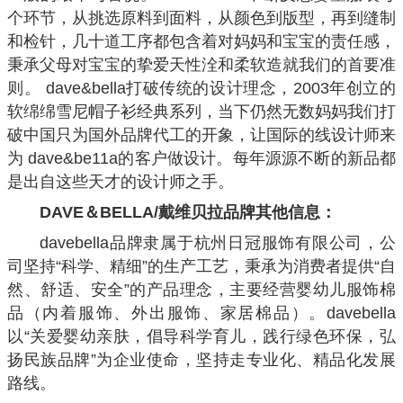
个环节，从挑选原料到面料，从颜色到版型，再到缝制
和检针，几十道工序都包含着对妈妈和宝宝的责任感，
秉承父母对宝宝的挚爱天性洤和柔软造就我们的首要准
则。 dave&bella打破传统的设计理念，2003年创立的
软绵绵雪尼帽子衫经典系列，当下仍然无数妈妈我们打
破中国只为国外品牌代工的开象，让国际的线设计师来
为 dave&be11a的客户做设计。每年源源不断的新品都
是出自这些天才的设计师之手。
DAVE＆BELLA/戴维贝拉品牌其他信息：
davebella品牌隶属于杭州日冠服饰有限公司，公
司坚持“科学、精细”的生产工艺，秉承为消费者提供“自
然、舒适、安全”的产品理念，主要经营婴幼儿服饰棉
品（内着服饰、外出服饰、家居棉品）。davebella
以“关爱婴幼亲肤，倡导科学育儿，践行绿色环保，弘
扬民族品牌”为企业使命，坚持走专业化、精品化发展
路线。