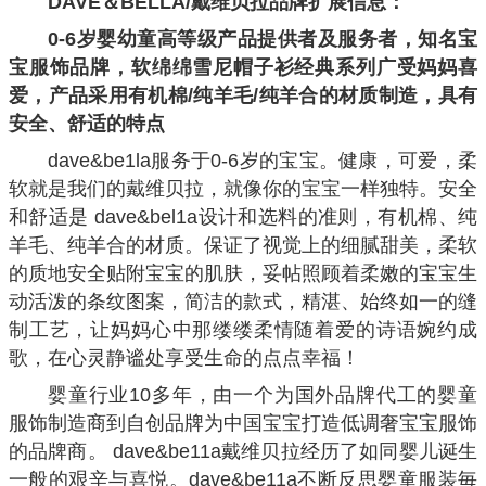
DAVE＆BELLA/戴维贝拉品牌扩展信息：
0-6岁婴幼童高等级产品提供者及服务者，知名宝
宝服饰品牌，软绵绵雪尼帽子衫经典系列广受妈妈喜
爱，产品采用有机棉/纯羊毛/纯羊合的材质制造，具有
安全、舒适的特点
dave&be1la服务于0-6岁的宝宝。健康，可爱，柔
软就是我们的戴维贝拉，就像你的宝宝一样独特。安全
和舒适是 dave&bel1a设计和选料的准则，有机棉、纯
羊毛、纯羊合的材质。保证了视觉上的细腻甜美，柔软
的质地安全贴附宝宝的肌肤，妥帖照顾着柔嫩的宝宝生
动活泼的条纹图案，简洁的款式，精湛、始终如一的缝
制工艺，让妈妈心中那缕缕柔情随着爱的诗语婉约成
歌，在心灵静谧处享受生命的点点幸福！
婴童行业10多年，由一个为国外品牌代工的婴童
服饰制造商到自创品牌为中国宝宝打造低调奢宝宝服饰
的品牌商。 dave&be11a戴维贝拉经历了如同婴儿诞生
一般的艰辛与喜悦。dave&be11a不断反思婴童服装毎