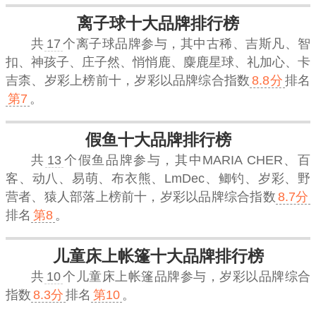
离子球十大品牌排行榜
共
17
个离子球品牌参与，其中古稀、吉斯凡、智
扣、神孩子、庄子然、悄悄鹿、麋鹿星球、礼加心、卡
吉柰、岁彩上榜前十，
岁彩
以品牌综合指数
8.8分
排名
第7
。
假鱼十大品牌排行榜
共
13
个假鱼品牌参与，其中MARIA CHER、百
客、动八、易萌、布衣熊、LmDec、鲫钓、岁彩、野
营者、猿人部落上榜前十，
岁彩
以品牌综合指数
8.7分
排名
第8
。
儿童床上帐篷十大品牌排行榜
共
10
个儿童床上帐篷品牌参与，
岁彩
以品牌综合
指数
8.3分
排名
第10
。