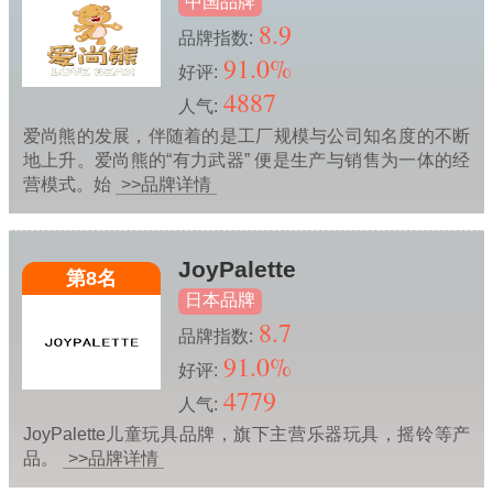
中国品牌
8.9
品牌指数:
91.0%
好评:
4887
人气:
爱尚熊的发展，伴随着的是工厂规模与公司知名度的不断
地上升。爱尚熊的“有力武器” 便是生产与销售为一体的经
营模式。始
>>品牌详情
JoyPalette
第8名
日本品牌
8.7
品牌指数:
91.0%
好评:
4779
人气:
JoyPalette儿童玩具品牌，旗下主营乐器玩具，摇铃等产
品。
>>品牌详情