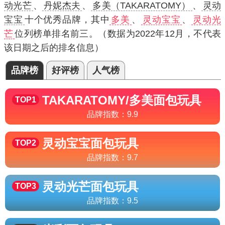
动光芒
、
丹妮杰夫
、
多美（TAKARATOMY）
、
灵动
宝宝
十个优秀品牌，其中
多美
、
灵动宝宝
、
灵动光
芒
位列榜单排名前三。（数据为2022年12月，不代表
该日期之后的排名信息）
品牌榜
好评榜
人气榜
TAKARATOMY/多美
面包玩具
TOP1
品牌指数：
9.9
灵动宝宝
面包玩具
TOP2
品牌指数：
9.7
灵动光芒
面包玩具
TOP3
品牌指数：
9.5