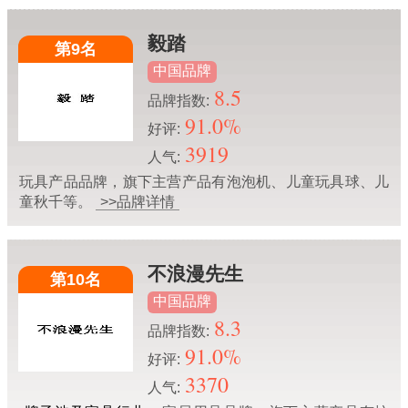
毅踏
第9名
中国品牌
8.5
品牌指数:
91.0%
好评:
3919
人气:
玩具产品品牌，旗下主营产品有泡泡机、儿童玩具球、儿
童秋千等。
>>品牌详情
不浪漫先生
第10名
中国品牌
8.3
品牌指数:
91.0%
好评:
3370
人气: