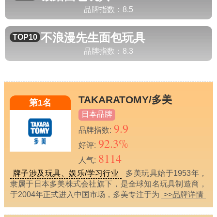
品牌指数：
8.5
不浪漫先生
面包玩具
TOP10
品牌指数：
8.3
TAKARATOMY/多美
第1名
日本品牌
9.9
品牌指数:
92.3%
好评:
8114
人气:
牌子涉及玩具、娱乐/学习行业
多美玩具始于1953年，
隶属于日本多美株式会社旗下，是全球知名玩具制造商，
于2004年正式进入中国市场，多美专注于为
>>品牌详情