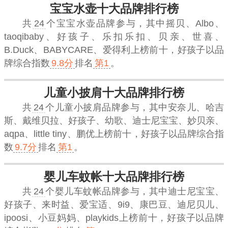
宝宝水壶十大品牌排行榜
共
24
个宝宝水壶品牌参与，其中摇贝、Albo、
taoqibaby、好孩子、乐扣乐扣、贝亲、世喜、
B.Duck、BABYCARE、爱得利上榜前十，
好孩子
以品
牌综合指数
9.8分
排名
第1
。
儿童小披肩十大品牌排行榜
共
24
个儿童小披肩品牌参与，其中安奈儿、哈吉
斯、戴维贝拉、好孩子、幼歌、迪士尼宝宝、妙贝亲、
aqpa、little tiny、鹏优上榜前十，
好孩子
以品牌综合指
数
9.7分
排名
第1
。
婴儿车蚊帐十大品牌排行榜
共
24
个婴儿车蚊帐品牌参与，其中迪士尼宝宝、
好孩子、来时益、爱宝适、9i9、康巴豆、迪尼贝儿、
ipoosi、小豆妈妈、playkids上榜前十，
好孩子
以品牌