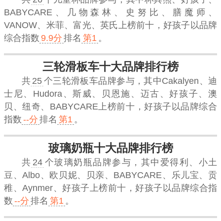
BABYCARE、几物森林、史努比、膳魔师、
VANOW、米菲、富光、英氏上榜前十，
好孩子
以品牌
综合指数
9.9分
排名
第1
。
三轮滑板车十大品牌排行榜
共
25
个三轮滑板车品牌参与，其中Cakalyen、迪
士尼、Hudora、斯威、贝恩施、迈古、好孩子、澳
贝、纽奇、BABYCARE上榜前十，
好孩子
以品牌综合
指数
--分
排名
第1
。
玻璃奶瓶十大品牌排行榜
共
24
个玻璃奶瓶品牌参与，其中爱得利、小土
豆、Albo、欧贝妮、贝亲、BABYCARE、乐儿宝、贡
稚、Aynmer、好孩子上榜前十，
好孩子
以品牌综合指
数
--分
排名
第1
。