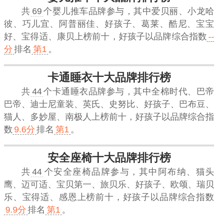
共
69
个婴儿推车品牌参与，其中爱贝丽、小龙哈
彼、巧儿宜、阿普丽佳、好孩子、葛莱、酷尼、宝宝
好、宝得适、康贝上榜前十，
好孩子
以品牌综合指数
--
分
排名
第1
。
卡通睡衣十大品牌排行榜
共
44
个卡通睡衣品牌参与，其中全棉时代、巴帝
巴帝、迪士尼童装、英氏、史努比、好孩子、巴布豆、
猫人、多妙屋、南极人上榜前十，
好孩子
以品牌综合指
数
9.6分
排名
第1
。
安全座椅十大品牌排行榜
共
44
个安全座椅品牌参与，其中阿布纳、猫头
鹰、迈可适、宝贝第一、旅贝乐、好孩子、欧颂、瑞贝
乐、宝得适、感恩上榜前十，
好孩子
以品牌综合指数
9.9分
排名
第1
。