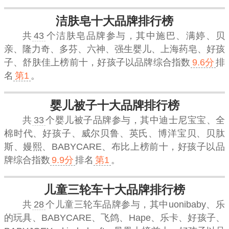
洁肤皂十大品牌排行榜
共
43
个洁肤皂品牌参与，其中施巴、满婷、贝
亲、隆力奇、多芬、六神、强生婴儿、上海药皂、好孩
子、舒肤佳上榜前十，
好孩子
以品牌综合指数
9.6分
排
名
第1
。
婴儿被子十大品牌排行榜
共
33
个婴儿被子品牌参与，其中迪士尼宝宝、全
棉时代、好孩子、威尔贝鲁、英氏、博洋宝贝、贝肽
斯、嫚熙、BABYCARE、布比上榜前十，
好孩子
以品
牌综合指数
9.9分
排名
第1
。
儿童三轮车十大品牌排行榜
共
28
个儿童三轮车品牌参与，其中uonibaby、乐
的玩具、BABYCARE、飞鸽、Hape、乐卡、好孩子、