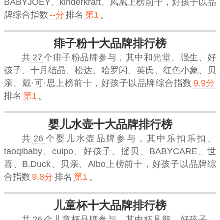
BABYJOEY、kinderkraft、凤凰上榜前十，
好孩子
以品
牌综合指数
--分
排名
第1
。
痱子粉十大品牌排行榜
共
27
个痱子粉品牌参与，其中和光堂、强生、好
孩子、十月结晶、松达、哈罗闪、英氏、红色小象、贝
亲、戴·可·思上榜前十，
好孩子
以品牌综合指数
9.9分
排名
第1
。
婴儿水壶十大品牌排行榜
共
26
个婴儿水壶品牌参与，其中乐扣乐扣、
taoqibaby、cuipo、好孩子、摇贝、BABYCARE、世
喜、B.Duck、贝亲、Albo上榜前十，
好孩子
以品牌综
合指数
9.8分
排名
第1
。
儿童杯十大品牌排行榜
共
26
个儿童杯品牌参与，其中杯具熊、好孩子、