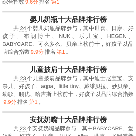
综合指数
9.6分
排名
第1
。
婴儿奶瓶十大品牌排行榜
共
24
个婴儿奶瓶品牌参与，其中世喜、日康、好
孩子、布朗博士、NUK、乐儿宝、HEGEN、
BABYCARE、可么多么、贝亲上榜前十，
好孩子
以品
牌综合指数
9.9分
排名
第1
。
儿童披肩十大品牌排行榜
共
23
个儿童披肩品牌参与，其中迪士尼宝宝、安
奈儿、好孩子、aqpa、little tiny、戴维贝拉、妙贝亲、
幼歌、鹏优、哈吉斯上榜前十，
好孩子
以品牌综合指数
9.9分
排名
第1
。
安抚奶嘴十大品牌排行榜
共
23
个安抚奶嘴品牌参与，其中BABYCARE、爱