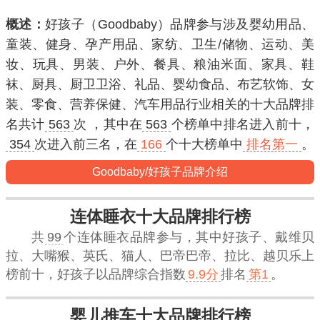
概述：
好孩子（Goodbaby）品牌参与涉及婴幼用品、
童装、健身、孕产用品、家纺、卫生/储物、运动、美
妆、玩具、男装、户外、餐具、粮油米面、家具、鞋
袜、厨具、厨卫卫浴、礼品、婴幼食品、布艺软饰、女
装、零食、营养保健、汽车用品行业相关的十大品牌排
名共计
563
次 ，其中在
563
个榜单中排名进入
前十
，
354
次进入
前三名
，在
166
个十大榜单中
排名第一
。
Goodbaby/好孩子品牌介绍
连体睡衣十大品牌排行榜
共
99
个连体睡衣品牌参与，其中好孩子、戴维贝
拉、大嘴猴、英氏、猫人、巴帝巴帝、拉比、越贝乐上
榜前十，
好孩子
以品牌综合指数
9.9分
排名
第1
。
婴儿推车十大品牌排行榜