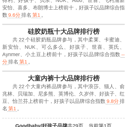
得利、好孩子、贝亲、NUK、Albo、世喜、飞利浦新
安怡、喜多、布朗博士上榜前十，
好孩子
以品牌综合指
数
9.6分
排名
第1
。
硅胶奶瓶十大品牌排行榜
共
22
个硅胶奶瓶品牌参与，其中柔莱、卡蜜迪、
新安怡、NUK、可么多么、好孩子、世喜、英氏、
Aynmer、小土豆上榜前十，
好孩子
以品牌综合指数
--
分
排名
第1
。
大童内裤十大品牌排行榜
共
22
个大童内裤品牌参与，其中浪莎、猫人、俞
兆林、贝瑞加、尼多熊、英博伦、久岁伴、好孩子、红
豆、怡兰芬上榜前十，
好孩子
以品牌综合指数
9.8分
排
名
第1
。
Goodbaby/好孩子品牌
共
29
页，当前第
1
页