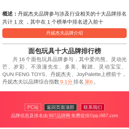
概述：
丹妮杰夫品牌参与涉及行业相关的十大品牌排名
共计
1
次 ，其中在
1
个榜单中排名进入
前十
丹妮杰夫品牌介绍
面包玩具十大品牌排行榜
共
16
个面包玩具品牌参与，其中爱尚熊、灵动光
芒、岁彩、不浪漫先生、多美、毅踏、灵动宝宝、
QUN FENG TOYS、丹妮杰夫、JoyPalette上榜前十，
丹妮杰夫
以品牌综合指数
9.1分
排名
第6
。
PC站
返回页面顶部
联系我们
品牌信息及排名由
987品牌网
免费提供
©pp.i987.com