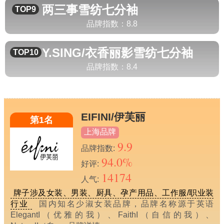
两三事
雪纺七分袖
TOP9
品牌指数：
8.8
Y.SING/衣香丽影
雪纺七分袖
TOP10
品牌指数：
8.4
EIFINI/伊芙丽
第1名
上海品牌
9.9
品牌指数:
94.0%
好评:
14174
人气:
牌子涉及女装、男装、厨具、孕产用品、工作服/职业装
行业
国内知名少淑女装品牌，品牌名称源于英语
ElegantI（优雅的我）、FaithI（自信的我）、