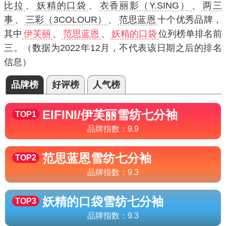
比拉
、
妖精的口袋
、
衣香丽影（Y.SING）
、
两三
事
、
三彩（3COLOUR）
、
范思蓝恩
十个优秀品牌，
其中
伊芙丽
、
范思蓝恩
、
妖精的口袋
位列榜单排名前
三。（数据为2022年12月，不代表该日期之后的排名
信息）
品牌榜
好评榜
人气榜
EIFINI/伊芙丽
雪纺七分袖
TOP1
品牌指数：
9.9
范思蓝恩
雪纺七分袖
TOP2
品牌指数：
9.3
妖精的口袋
雪纺七分袖
TOP3
品牌指数：
9.3