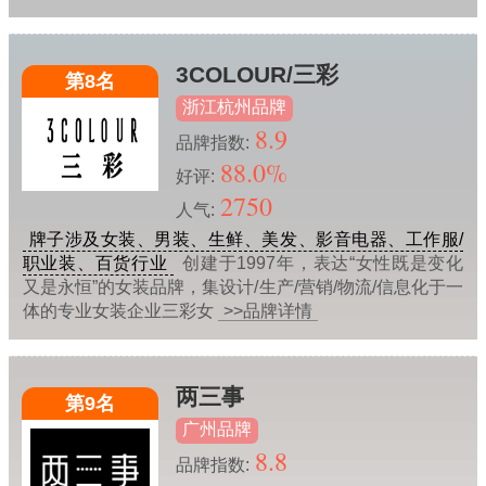
3COLOUR/三彩
第8名
浙江杭州品牌
8.9
品牌指数:
88.0%
好评:
2750
人气:
牌子涉及女装、男装、生鲜、美发、影音电器、工作服/
职业装、百货行业
创建于1997年，表达“女性既是变化
又是永恒”的女装品牌，集设计/生产/营销/物流/信息化于一
体的专业女装企业三彩女
>>品牌详情
两三事
第9名
广州品牌
8.8
品牌指数: