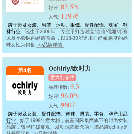
83.5%
好评:
11976
人气:
牌子涉及女装、男装、运动、眼镜、配件配饰、珠宝、鞋
袜行业
诞生于2006年，专注于打造独立/自信/优雅/小资
以及小暧昧的品牌形象，以18-30岁追求时尚敏感度的品
味女性为销售
>>品牌详情
Ochirly/欧时力
第4名
意大利品牌
9.3
品牌指数:
96.0%
好评:
9607
人气:
牌子涉及女装、配件配饰、鞋袜、男装、零食、孕产用品
行业
始于1999年意大利，赫基国际集团旗下的时尚女装
品牌，较早打破常规、发动混搭概念的时装品牌ochirly是
赫基国际集
>>品牌详情