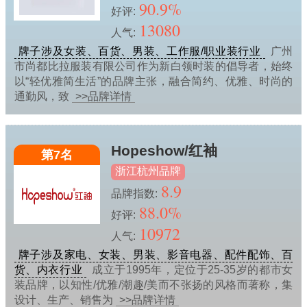
90.9%
好评:
13080
人气:
牌子涉及女装、百货、男装、工作服/职业装行业
广州
市尚都比拉服装有限公司作为新白领时装的倡导者，始终
以“轻优雅简生活”的品牌主张，融合简约、优雅、时尚的
通勤风，致
>>品牌详情
Hopeshow/红袖
第7名
浙江杭州品牌
8.9
品牌指数:
88.0%
好评:
10972
人气:
牌子涉及家电、女装、男装、影音电器、配件配饰、百
货、内衣行业
成立于1995年，定位于25-35岁的都市女
装品牌，以知性/优雅/潮趣/美而不张扬的风格而著称，集
设计、生产、销售为
>>品牌详情