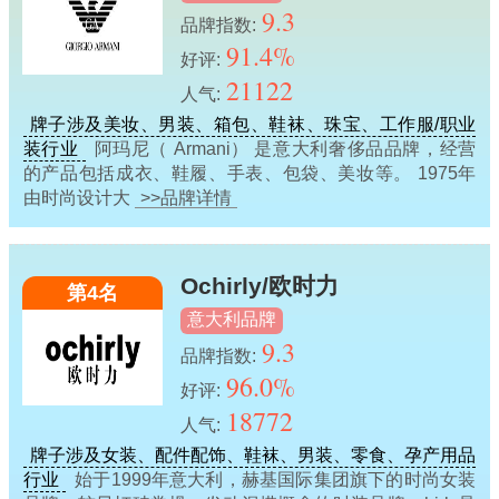
9.3
品牌指数:
91.4%
好评:
21122
人气:
牌子涉及美妆、男装、箱包、鞋袜、珠宝、工作服/职业
装行业
阿玛尼（ Armani） 是意大利奢侈品品牌，经营
的产品包括成衣、鞋履、手表、包袋、美妆等。 1975年
由时尚设计大
>>品牌详情
Ochirly/欧时力
第4名
意大利品牌
9.3
品牌指数:
96.0%
好评:
18772
人气:
牌子涉及女装、配件配饰、鞋袜、男装、零食、孕产用品
行业
始于1999年意大利，赫基国际集团旗下的时尚女装