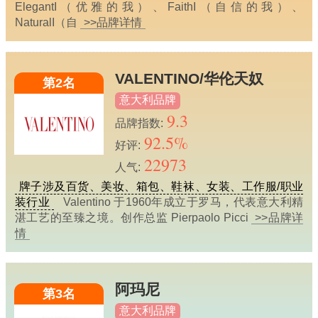
ElegantI（优雅的我）、FaithI（自信的我）、
NaturalI（自
>>品牌详情
VALENTINO/华伦天奴
第2名
意大利品牌
9.3
品牌指数:
92.5%
好评:
22973
人气:
牌子涉及百货、美妆、箱包、鞋袜、女装、工作服/职业
装行业
Valentino 于1960年成立于罗马，代表意大利精
湛工艺的至臻之境。创作总监 Pierpaolo Picci
>>品牌详
情
阿玛尼
第3名
意大利品牌