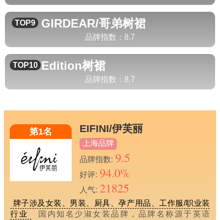
GIRDEAR/哥弟
树裙
TOP9
品牌指数：
8.7
Edition
树裙
TOP10
品牌指数：
8.7
EIFINI/伊芙丽
第1名
上海品牌
9.5
品牌指数:
94.0%
好评:
21825
人气:
牌子涉及女装、男装、厨具、孕产用品、工作服/职业装
行业
国内知名少淑女装品牌，品牌名称源于英语