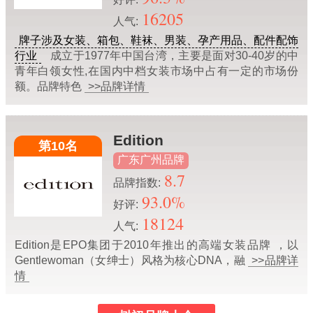
16205
人气:
牌子涉及女装、箱包、鞋袜、男装、孕产用品、配件配饰
行业
成立于1977年中国台湾，主要是面对30-40岁的中
青年白领女性,在国内中档女装市场中占有一定的市场份
额。品牌特色
>>品牌详情
Edition
第10名
广东广州品牌
8.7
品牌指数:
93.0%
好评:
18124
人气:
Edition是EPO集团于2010年推出的高端女装品牌 ，以
Gentlewoman（女绅士）风格为核心DNA，融
>>品牌详
情