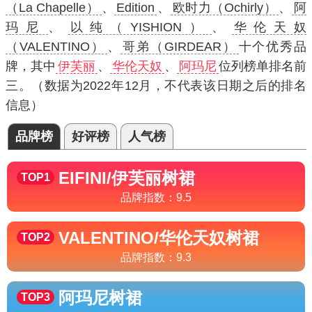
（La Chapelle）
、
Edition
、
欧时力（Ochirly）
、
阿
玛尼
、
以纯（YISHION）
、
华伦天奴
（VALENTINO）
、
哥弟（GIRDEAR）
十个优秀品
牌，其中
伊芙丽
、
华伦天奴
、
阿玛尼
位列榜单排名前
三。（数据为2022年12月，不代表该日期之后的排名
信息）
品牌榜
好评榜
人气榜
EIFINI/伊芙丽
树裙
TOP1
品牌指数：
9.5
VALENTINO/华伦天奴
树裙
TOP2
品牌指数：
9.3
阿玛尼
树裙
TOP3