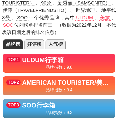
TOURISTER）
、
90分
、
新秀丽（SAMSONITE）
、
伊藤（TRAVELFRIENDSITO）
、
世界地理
、
地平线
8号
、
SOO
十个优秀品牌，其中
ULDUM
、
美旅
、
SOO
位列榜单排名前三。（数据为2022年12月，不代
表该日期之后的排名信息）
品牌榜
好评榜
人气榜
ULDUM
行李箱
TOP1
品牌指数：
9.8
AMERICAN TOURISTER/美旅
行
TOP2
品牌指数：
9.4
SOO
行李箱
TOP3
品牌指数：
9.3