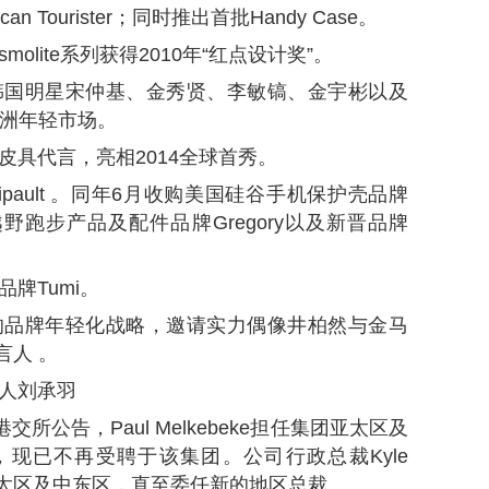
n Tourister；同时推出首批Handy Case。
osmolite系列获得2010年“红点设计奖”。
手韩国明星宋仲基、金秀贤、李敏镐、金宇彬以及
军亚洲年轻市场。
皮具代言，亮相2014全球首秀。
ipault 。同年6月收购美国硅谷手机保护壳品牌
越野跑步产品及配件品牌Gregory以及新晋品牌
品牌Tumi。
位的品牌年轻化战略，邀请实力偶像井柏然与金马
言人 。
言人刘承羽
交所公告，Paul Melkebeke担任集团亚太区及
日，现已不再受聘于该集团。公司行政总裁Kyle
公司的亚太区及中东区，直至委任新的地区总裁。