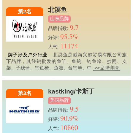
北溟鱼
第2名
山东品牌
9.7
品牌指数:
95.5%
好评:
11174
人气:
牌子涉及户外行业
北溟鱼是威海兴超贸易有限公司旗
下品牌，其经销批发的鱼竿、鱼钩、钓鱼箱、抄网、支
架、子线盒、钓鱼椅、鱼漂、台钓竿、中
>>品牌详情
kastking/卡斯丁
第3名
美国品牌
9.5
品牌指数:
90.9%
好评:
10860
人气: