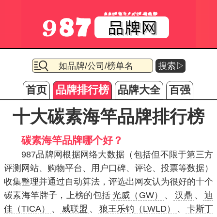
搜索▷
首页
品牌排行榜
品牌大全
百强
十大碳素海竿品牌排行榜
碳素海竿品牌哪个好？
987品牌网根据网络大数据（包括但不限于第三方
评测网站、购物平台、用户口碑、评论、投票等数据）
收集整理并通过自动算法，评选出网友认为很好的十个
碳素海竿牌子，上榜的包括
光威（GW）
、
汉鼎
、
迪
佳（TICA）
、
威联盟
、
狼王乐钓（LWLD）
、
卡斯丁