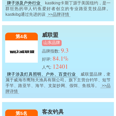
牌子涉及户外行业
kastking卡斯丁源于美国纽约，是一
群狂热的华人钓鱼爱好者创立的专业路亚竞技品牌。
kastkibg通过先进的设
>>品牌详情
威联盟
第4名
山东品牌
9.3
品牌指数:
84.1%
好评:
12401
人气:
牌子涉及灯具照明、户外、百货行业
威联盟品牌，隶
属于威海市鹰翔天渔具有限公司。旗下主营台钓竿、短节
手竿、路亚竿、海竿、支架抄网、假饵、鱼线等。
>>品
牌详情
客友钓具
第5名