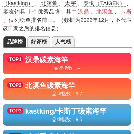
（kastking）
、
北溟鱼
、
太宇
、
泰戈（TAIGEK）
、
客友钓具
十个优秀品牌，其中
汉鼎
、
北溟鱼
、
卡斯
丁
位列榜单排名前三。（数据为2022年12月，不代表
该日期之后的排名信息）
品牌榜
好评榜
人气榜
汉鼎
碳素海竿
TOP1
品牌指数：
--
北溟鱼
碳素海竿
TOP2
品牌指数：
9.7
kastking/卡斯丁
碳素海竿
TOP3
品牌指数：
9.5