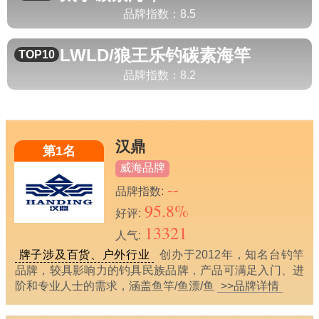
品牌指数：
8.5
LWLD/狼王乐钓
碳素海竿
TOP10
品牌指数：
8.2
汉鼎
第1名
威海品牌
--
品牌指数:
95.8%
好评:
13321
人气:
牌子涉及百货、户外行业
创办于2012年，知名台钓竿
品牌，较具影响力的钓具民族品牌，产品可满足入门、进
阶和专业人士的需求，涵盖鱼竿/鱼漂/鱼
>>品牌详情