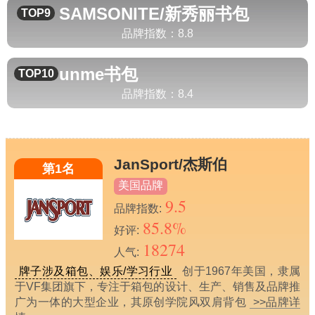
SAMSONITE/新秀丽
书包
TOP9
品牌指数：
8.8
unme
书包
TOP10
品牌指数：
8.4
JanSport/杰斯伯
第1名
美国品牌
9.5
品牌指数:
85.8%
好评:
18274
人气:
牌子涉及箱包、娱乐/学习行业
创于1967年美国，隶属
于VF集团旗下，专注于箱包的设计、生产、销售及品牌推
广为一体的大型企业，其原创学院风双肩背包
>>品牌详