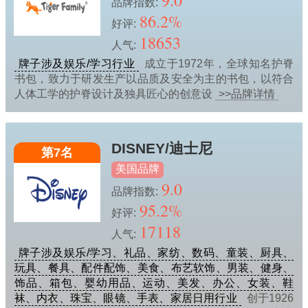
9.0
品牌指数:
86.2%
好评:
18653
人气:
牌子涉及娱乐/学习行业
成立于1972年，全球知名护脊
书包，致力于研发生产以品质及安全为主的书包，以符合
人体工学的护脊设计及独具匠心的创意设
>>品牌详情
DISNEY/迪士尼
第7名
美国品牌
9.0
品牌指数:
95.2%
好评:
17118
人气:
牌子涉及娱乐/学习、礼品、家纺、数码、童装、厨具、
玩具、餐具、配件配饰、美食、布艺软饰、男装、健身、
饰品、箱包、婴幼用品、运动、美发、办公、女装、鞋
袜、内衣、珠宝、眼镜、手表、家居日用行业
创于1926