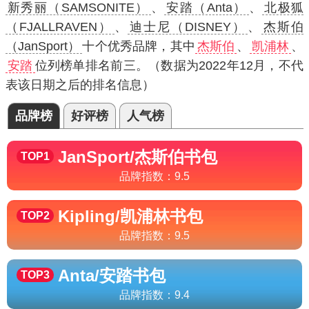
新秀丽（SAMSONITE）
、
安踏（Anta）
、
北极狐
（FJALLRAVEN）
、
迪士尼（DISNEY）
、
杰斯伯
（JanSport）
十个优秀品牌，其中
杰斯伯
、
凯浦林
、
安踏
位列榜单排名前三。（数据为2022年12月，不代
表该日期之后的排名信息）
品牌榜
好评榜
人气榜
JanSport/杰斯伯
书包
TOP1
品牌指数：
9.5
Kipling/凯浦林
书包
TOP2
品牌指数：
9.5
Anta/安踏
书包
TOP3
品牌指数：
9.4