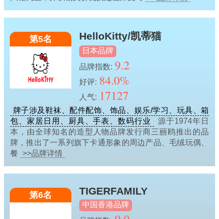
HelloKitty/凯蒂猫
第5名
日本品牌
9.2
品牌指数:
84.0%
好评:
17127
人气:
牌子涉及鞋袜、配件配饰、饰品、娱乐/学习、玩具、箱
包、家居日用、厨具、手表、数码行业
源于1974年日
本，由全球知名的造型人物品牌发行商三丽鸥推出的品
牌，推出了一系列旗下卡通形象的周边产品、毛绒玩偶、
餐
>>品牌详情
TIGERFAMILY
第6名
中国香港品牌