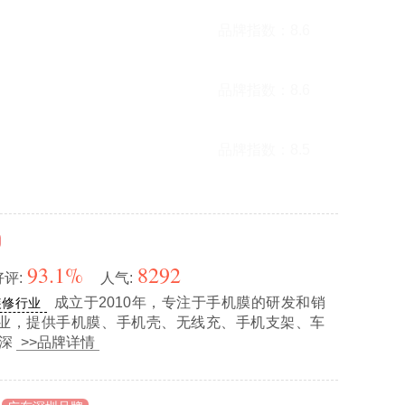
机壳
品牌指数：
8.6
/摩米士
软手机壳
品牌指数：
8.6
E
软手机壳
品牌指数：
8.5
93.1%
8292
好评:
人气:
成立于2010年，专注于手机膜的研发和销
装修行业
业，提供手机膜、手机壳、无线充、手机支架、车
件深
>>品牌详情