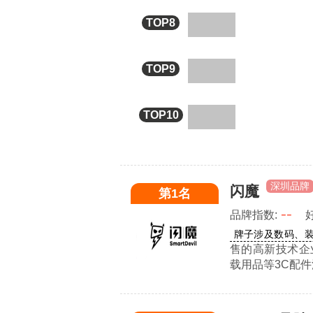
暴走
软手
TOP8
MOMAX
TOP9
KOOLIF
TOP10
深圳品牌
闪魔
第1名
--
品牌指数:
牌子涉及数码、
售的高新技术企
载用品等3C配