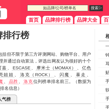
搜索▷
首页
品牌排行榜
品牌大全
百
牌排行榜
（包括但不限于第三方评测网站、购物平台、用户
理并通过自动算法，评选出网友认为很好的十个
可嘉
、
ESCASE
、
摩米士（MOMAX）
、
亿色
壳姐姐
、
洛克（ROCK）
、
闪魔
、
暴走
、
魔
、
品胜
、
洛克
位列榜单排名前三。（数据为
的排名信息）
人气榜