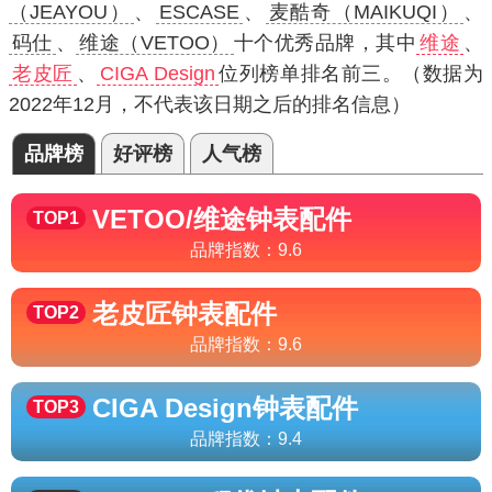
（JEAYOU）
、
ESCASE
、
麦酷奇（MAIKUQI）
、
码仕
、
维途（VETOO）
十个优秀品牌，其中
维途
、
老皮匠
、
CIGA Design
位列榜单排名前三。（数据为
2022年12月，不代表该日期之后的排名信息）
品牌榜
好评榜
人气榜
VETOO/维途
钟表配件
TOP1
品牌指数：
9.6
老皮匠
钟表配件
TOP2
品牌指数：
9.6
CIGA Design
钟表配件
TOP3
品牌指数：
9.4