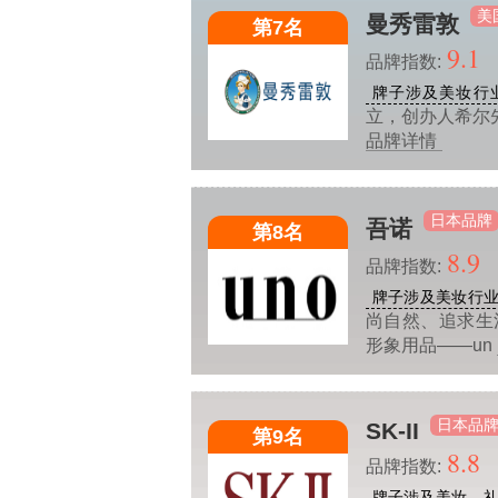
美
曼秀雷敦
第7名
9.1
品牌指数:
牌子涉及美妆行
立，创办人希尔
品牌详情
日本品牌
吾诺
第8名
8.9
品牌指数:
牌子涉及美妆行
尚自然、追求生
形象用品——un
日本品
SK-II
第9名
8.8
品牌指数:
牌子涉及美妆、