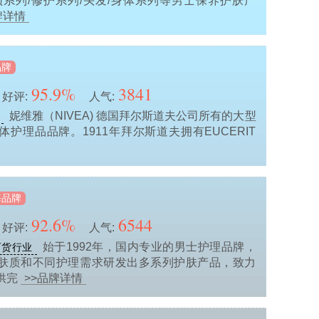
须系列/修护系列/头发/身体系列等男士保养护肤产
牌详情
品牌
95.9%
3841
好评:
人气:
妮维雅（NIVEA) 德国拜尔斯道夫公司所有的大型
护理品品牌。1911年拜尔斯道夫拥有EUCERIT
海品牌
92.6%
6544
好评:
人气:
始于1992年，国内专业的男士护理品牌，
百货行业
肤质和不同护理需求研发出多系列护肤产品，致力
供完
>>品牌详情