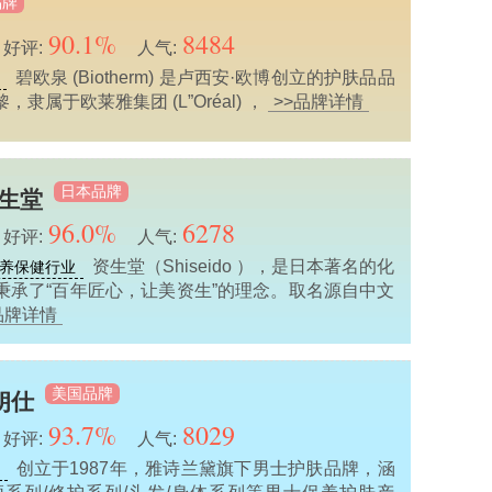
品牌
90.1%
8484
好评:
人气:
碧欧泉 (Biotherm) 是卢西安·欧博创立的护肤品品
隶属于欧莱雅集团 (L”Oréal) ，
>>品牌详情
日本品牌
资生堂
96.0%
6278
好评:
人气:
资生堂（Shiseido ），是日本著名的化
养保健行业
秉承了“百年匠心，让美资生”的理念。取名源自中文
品牌详情
美国品牌
/朗仕
93.7%
8029
好评:
人气:
创立于1987年，雅诗兰黛旗下男士护肤品牌，涵
业