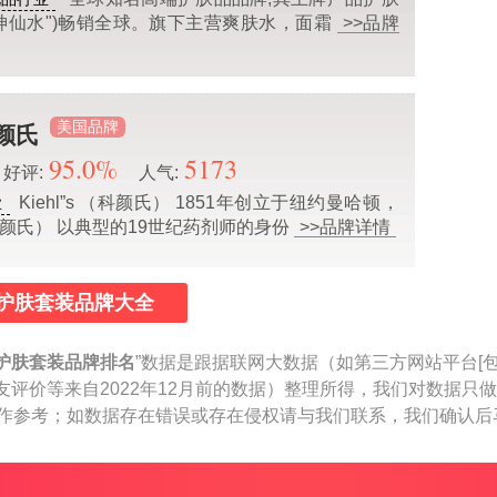
"神仙水")畅销全球。旗下主营爽肤水，面霜
>>品牌
美国品牌
科颜氏
95.0%
5173
好评:
人气:
Kiehl”s （科颜氏） 1851年创立于纽约曼哈顿，
业
 （科颜氏） 以典型的19世纪药剂师的身份
>>品牌详情
护肤套装品牌大全
护肤套装品牌排名
”数据是跟据联网大数据（如第三方网站平台[
友评价等来自2022年12月前的数据）整理所得，我们对数据只
据仅作参考；如数据存在错误或存在侵权请与我们联系，我们确认