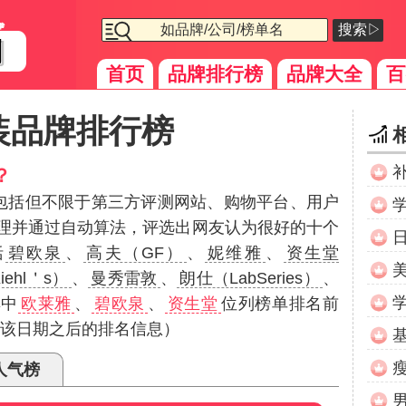
搜索▷
首页
品牌排行榜
品牌大全
百
装品牌排行榜
？
（包括但不限于第三方评测网站、购物平台、用户
理并通过自动算法，评选出网友认为很好的十个
括
碧欧泉
、
高夫（GF）
、
妮维雅
、
资生堂
ehl＇s）
、
曼秀雷敦
、
朗仕（LabSeries）
、
其中
欧莱雅
、
碧欧泉
、
资生堂
位列榜单排名前
代表该日期之后的排名信息）
人气榜