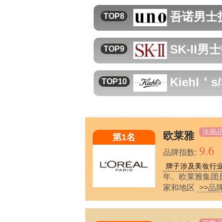
吾诺
男士
TOP8
SK-II
男士
TOP9
Kiehl＇
TOP10
法国
欧莱雅
第1名
9.6
品牌指数:
牌子涉及美妆行
年。欧莱雅集团
家和地区
>>品