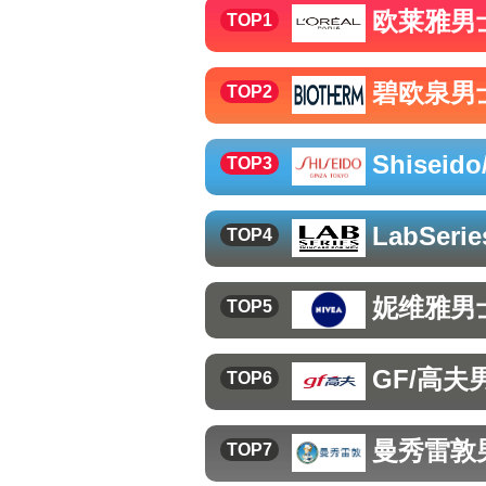
欧莱雅
男
TOP1
碧欧泉
男
TOP2
Shiseid
TOP3
LabSeri
TOP4
妮维雅
男
TOP5
GF/高夫
TOP6
曼秀雷敦
TOP7