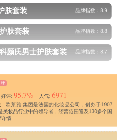
护肤套装
品牌指数：
8.9
护肤套装
品牌指数：
8.8
s/科颜氏
男士护肤套装
品牌指数：
8.7
品牌
95.7%
6971
好评:
人气:
欧莱雅 集团是法国的化妆品公司，创办于1907
业
是美妆品行业中的领导者，经营范围遍及130多个国
牌详情