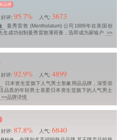
国品牌
95.7%
3673
好评:
人气:
曼秀雷敦 (Mentholatum) 公司1889年在美国创
业
先生成功创制曼秀雷敦薄荷膏，迅即成为家喻户
>>
92.9%
4899
好评:
人气:
日本资生堂旗下人气男士形象用品品牌，深受崇
业
活品质的年轻男士喜爱日本资生堂旗下的人气男士
>>品牌详情
牌
87.8%
6840
好评:
人气:
全球知名高端护肤品品牌,其王牌产品护肤
礼品行业