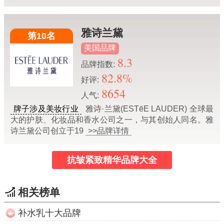
雅诗兰黛
第10名
美国品牌
8.3
品牌指数:
82.8%
好评:
8654
人气:
牌子涉及美妆行业
雅诗·兰黛(ESTēE LAUDER) 全球最
大的护肤、化妆品和香水公司之一，与其创始人同名。雅
诗兰黛公司创立于19
>>品牌详情
抗皱紧致精华品牌大全
相关榜单
补水乳十大品牌