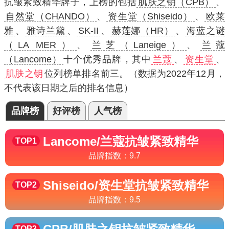
抗皱紧致精华牌子，上榜的包括
肌肤之钥（CPB）
、
自然堂（CHANDO）
、
资生堂（Shiseido）
、
欧莱
雅
、
雅诗兰黛
、
SK-II
、
赫莲娜（HR）
、
海蓝之谜
（LA MER）
、
兰芝（Laneige）
、
兰蔻
（Lancome）
十个优秀品牌，其中
兰蔻
、
资生堂
、
肌肤之钥
位列榜单排名前三。（数据为2022年12月，
不代表该日期之后的排名信息）
品牌榜
好评榜
人气榜
Lancome/兰蔻
抗皱紧致精华
TOP1
品牌指数：
9.7
Shiseido/资生堂
抗皱紧致精华
TOP2
品牌指数：
9.5
TOP3