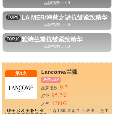
品牌指数：
8.9
LA MER/海蓝之谜
抗皱紧致精华
TOP9
品牌指数：
8.9
雅诗兰黛
抗皱紧致精华
TOP10
品牌指数：
8.3
Lancome/兰蔻
第1名
法国品牌
9.7
品牌指数:
95.7%
好评:
13807
人气:
牌子涉及美妆行业
兰蔻1935年诞生于法国，是由