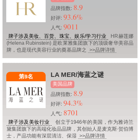
8.9
品牌指数:
93.6%
好评:
9011
人气:
牌子涉及美妆、百货、珠宝、娱乐/学习行业
HR赫莲娜
(Helena Rubinstein) 是欧莱雅集团旗下的顶级奢华美容品
牌，也是现代美容行业的奠基品牌之
>>品牌详情
LA MER/海蓝之谜
第9名
美国品牌
8.9
品牌指数:
94.3%
好评:
8701
人气:
牌子涉及美妆行业
创立于1946年的美国，作为雅诗兰
黛集团旗下的高端化妆品品牌，其创始人是麦克斯·贺伯博
士，产品功能有深层清洁、保湿
>>品牌详情