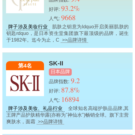
93.2%
好评:
9668
人气:
牌子涉及美妆行业
肌肤之钥意为ldquo开启美丽肌肤的
钥匙rdquo，是日本资生堂集团旗下最顶级的品牌，诞生
于1982年。迄今为止，C
>>品牌详情
SK-II
第4名
日本品牌
9.2
品牌指数:
87.8%
好评:
16894
人气:
牌子涉及美妆、礼品行业
全球知名高端护肤品品牌,其
王牌产品护肤精华露(亦称为"神仙水")畅销全球。旗下主营
爽肤水，面霜
>>品牌详情