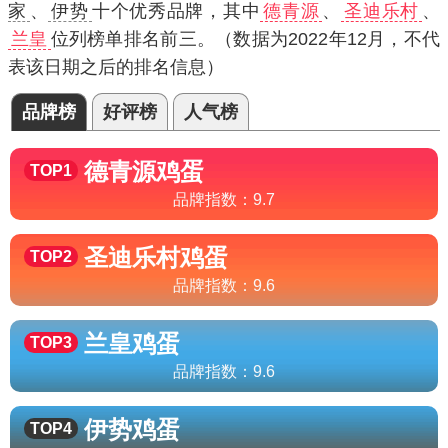
家
、
伊势
十个优秀品牌，其中
德青源
、
圣迪乐村
、
兰皇
位列榜单排名前三。（数据为2022年12月，不代
表该日期之后的排名信息）
品牌榜
好评榜
人气榜
德青源
鸡蛋
TOP1
品牌指数：
9.7
圣迪乐村
鸡蛋
TOP2
品牌指数：
9.6
兰皇
鸡蛋
TOP3
品牌指数：
9.6
伊势
鸡蛋
TOP4