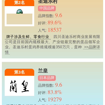
圣迪乐村
第2名
中国品牌
9.6
品牌指数:
89.6%
好评:
18537
人气:
牌子涉及生鲜、零食行业
四川圣迪乐村商业发展有限
公司是目前国内规模最大、产业链最完整的蛋品领军企
业。圣迪乐村蛋鸡养殖规模逾350万只，蛋种
>>品牌详
情
兰皇
第3名
日本品牌
9.6
品牌指数:
83.8%
好评:
19279
人气: