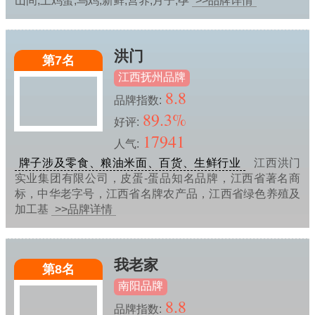
山间,土鸡蛋,乌鸡,新鲜,营养,月子,孕
>>品牌详情
洪门
第7名
江西抚州品牌
8.8
品牌指数:
89.3%
好评:
17941
人气:
牌子涉及零食、粮油米面、百货、生鲜行业
江西洪门
实业集团有限公司，皮蛋-蛋品知名品牌，江西省著名商
标，中华老字号，江西省名牌农产品，江西省绿色养殖及
加工基
>>品牌详情
我老家
第8名
南阳品牌
8.8
品牌指数: