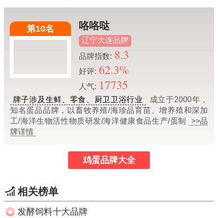
咯咯哒
第10名
辽宁大连品牌
8.3
品牌指数:
62.3%
好评:
17735
人气:
牌子涉及生鲜、零食、厨卫卫浴行业
成立于2000年，
知名蛋品品牌，以畜牧养殖/海珍品育苗、增养殖和深加
工/海洋生物活性物质研发/海洋健康食品生产/蛋制
>>品
牌详情
鸡蛋品牌大全
相关榜单
发酵饲料十大品牌