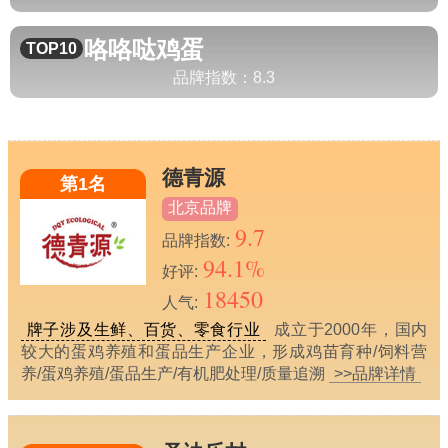
咯咯哒
鸡蛋
TOP10
品牌指数：
8.3
德青源
第1名
北京品牌
9.7
品牌指数:
94.1%
好评:
18450
人气:
牌子涉及生鲜、百货、零食行业
成立于2000年，国内
较大的蛋鸡养殖和蛋品生产企业，形成鸡苗育种/饲料营
养/蛋鸡养殖/蛋品生产/有机肥处理/质量追溯
>>品牌详情