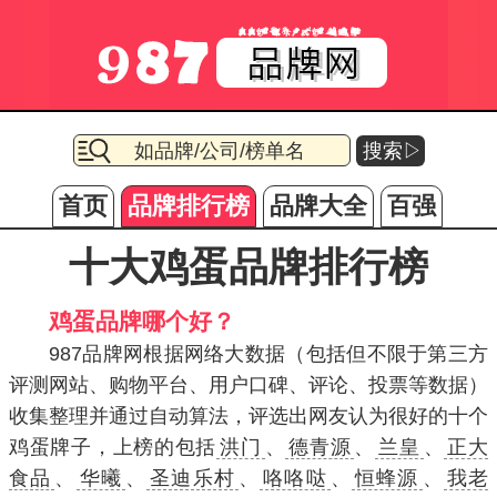
搜索▷
首页
品牌排行榜
品牌大全
百强
十大鸡蛋品牌排行榜
鸡蛋品牌哪个好？
987品牌网根据网络大数据（包括但不限于第三方
评测网站、购物平台、用户口碑、评论、投票等数据）
收集整理并通过自动算法，评选出网友认为很好的十个
鸡蛋牌子，上榜的包括
洪门
、
德青源
、
兰皇
、
正大
食品
、
华曦
、
圣迪乐村
、
咯咯哒
、
恒蜂源
、
我老