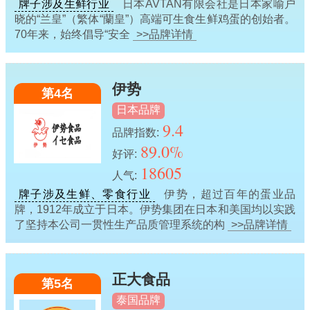
牌子涉及生鲜行业
日本AVTAN有限会社是日本家喻户
晓的“兰皇”（繁体“蘭皇”）高端可生食生鲜鸡蛋的创始者。
70年来，始终倡导“安全
>>品牌详情
伊势
第4名
日本品牌
9.4
品牌指数:
89.0%
好评:
18605
人气:
牌子涉及生鲜、零食行业
伊势，超过百年的蛋业品
牌，1912年成立于日本。伊势集团在日本和美国均以实践
了坚持本公司一贯性生产品质管理系统的构
>>品牌详情
正大食品
第5名
泰国品牌