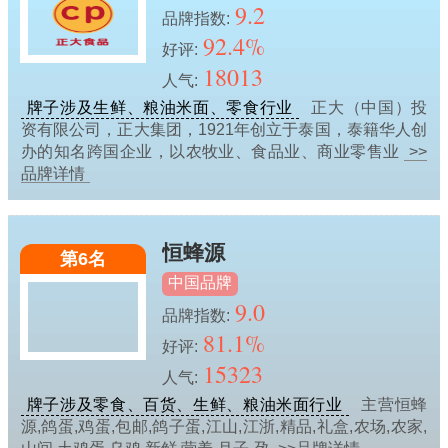
9.2
品牌指数:
92.4%
好评:
18013
人气:
牌子涉及生鲜、粮油米面、零食行业
正大（中国）投
资有限公司，正大集团，1921年创立于泰国，泰籍华人创
办的知名跨国企业，以农牧业、食品业、商业零售业
>>
品牌详情
恒蜂源
第6名
中国品牌
9.0
品牌指数:
81.1%
好评:
15323
人气:
牌子涉及零食、百货、生鲜、粮油米面行业
主营恒蜂
源,鸽蛋,鸡蛋,包邮,鸽子蛋,江山,江浙,精品,礼盒,农场,农家,