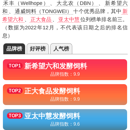
禾丰（Wellhope）
、
大北农（DBN）
、
新希望六
和
、
通威饲料（TONGWEI）
十个优秀品牌，其中
新
希望六和
、
正大食品
、
亚太中慧
位列榜单排名前三。
（数据为2022年12月，不代表该日期之后的排名信
息）
品牌榜
好评榜
人气榜
新希望六和
发酵饲料
TOP1
品牌指数：
9.9
正大食品
发酵饲料
TOP2
品牌指数：
9.9
亚太中慧
发酵饲料
TOP3
品牌指数：
9.6