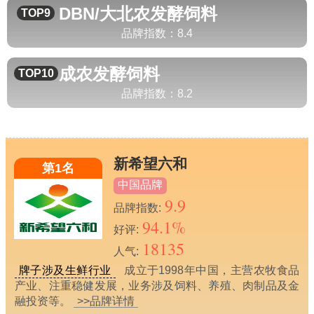
DBN/大北农
发酵饲料
TOP9
品牌指数：
8.4
成农
发酵饲料
TOP10
品牌指数：
8.2
新希望六和
第1名
中国品牌
9.9
品牌指数:
94.1%
好评:
18135
人气:
牌子涉及生鲜行业
成立于1998年中国，主营农牧食品
产业、注重稳健发展，业务涉及饲料、养殖、肉制品及金
融投资等。
>>品牌详情