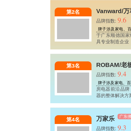
Vanward/
第2名
9.6
品牌指数:
牌子涉及家电、
于广东顺德国家
具专业制造企业
ROBAM/老
第3名
9.4
品牌指数:
牌子涉及家电、
房电器前沿品牌
器的整体解决方
广东
万家乐
第4名
9.3
品牌指数: