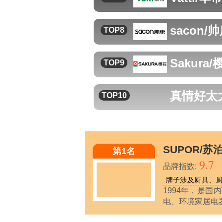
sacon/
TOP8
Sakura/
TOP9
真情好太
TOP10
SUPOR/苏
第1名
9.7
品牌指数:
牌子涉及厨具、
1994年，是
电、环境家居电