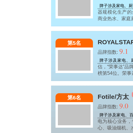
牌子涉及家电、厨
器规模化生产的
商业热水、家庭
ROYALST
第5名
9.1
品牌指数:
牌子涉及家电、
估，“荣事达”
榜第54位。荣事
Fotile/方太
第6名
9.0
品牌指数:
牌子涉及家电、
电为核心业务，
心、吸油烟机、