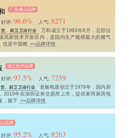
广东佛山品牌
万和
96.6%
8271
好评:
人气:
万和成立于1993年8月，总部位
百货、厨卫卫浴行业
级高新技术开发区内，是国内生产规模最大的燃气
，也是中国燃
>>品牌详情
浙江杭州品牌
板
97.5%
7259
好评:
人气:
老板电器创立于1979年，国内厨
百货、厨卫卫浴行业
，2010年在深圳证券交易所上市，提供家用厨房电
案，旗下
>>品牌详情
佛山品牌
95.2%
8263
好评:
人气: