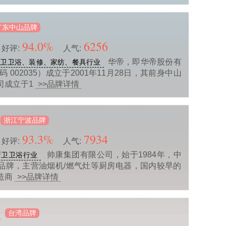
广东中山品牌
94.0%
6256
好评:
人气:
华帝，即华帝股份有
厨卫卫浴、装修、家纺、餐具行业
 002035）成立于2001年11月28日，其前身中山
司成立于1
>>品牌详情
浙江宁波品牌
93.3%
7934
好评:
人气:
帅康集团有限公司，始于1984年，中
厨卫卫浴行业
品牌，主营油烟机/燃气灶等厨房电器，国内较早的
造商
>>品牌详情
台湾品牌