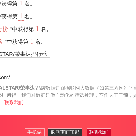
1
中获得第
名。
1
中获得第
名。
1
行榜
”中获得第
名。
1
榜
”中获得第
名。
STAR/荣事达排行榜
com/
ALSTAR/荣事达
”品牌数据是跟据联网大数据（如第三方网站平台
整理所得，我们对数据只做自动化的筛选处理，不作人工干预，
。
联系我们
手机站
返回页面顶部
联系我们