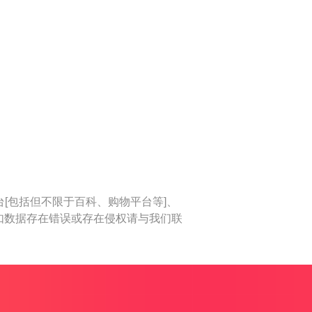
[包括但不限于百科、购物平台等]、
如数据存在错误或存在侵权请与我们联