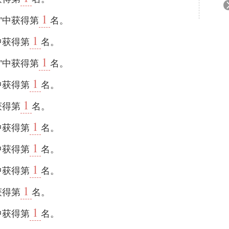
1
”中获得第
名。
1
中获得第
名。
1
”中获得第
名。
1
中获得第
名。
1
获得第
名。
1
中获得第
名。
1
中获得第
名。
1
中获得第
名。
1
获得第
名。
1
中获得第
名。