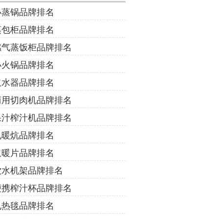
小蒸锅品牌排名
蒸包柜品牌排名
燃气蒸饭柜品牌排名
小火锅品牌排名
取水器品牌排名
商用切肉机品牌排名
果汁榨汁机品牌排名
电暖炕品牌排名
取暖片品牌排名
饮水机架品牌排名
便携榨汁杯品牌排名
电热毯品牌排名