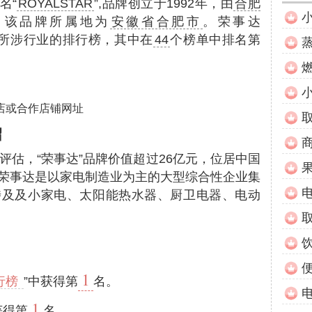
名“
ROYALSTAR
”,品牌创立于1992年，由
合肥
，该品牌所属地为
安徽省合肥市
。荣事达
所涉行业的排行榜，其中在
44
个榜单中排名第
店或合作店铺网址
绍
威评估，“荣事达”品牌价值超过26亿元，位居中国
。荣事达是以家电制造业为主的大型综合性企业集
涉及及小家电、太阳能热水器、厨卫电器、电动
1
行榜
”中获得第
名。
1
获得第
名。