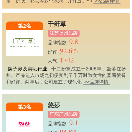
水、护肤、彩妆等多个系列，并打造了Bu
>>品牌详情
千纤草
第2名
江苏扬州品牌
9.8
品牌指数:
92.6%
好评:
1742
人气:
牌子涉及美妆行业
十二粉黛成立于2006年，坐落在扬
州。产品进入市场之初便受到了千万时尚女性的普遍赞誉
和好评。两年后，公司建立了现代化
>>品牌详情
悠莎
第3名
广东广州品牌
9.1
品牌指数:
94.8%