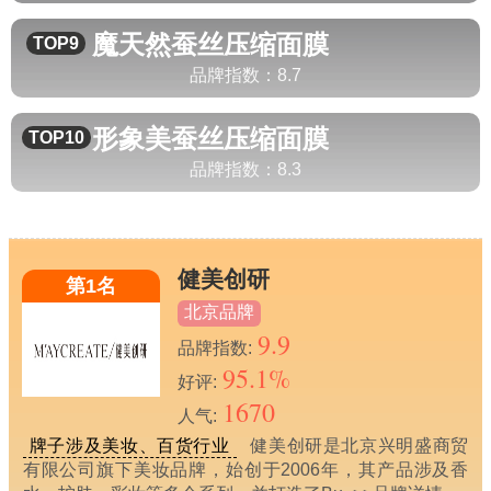
魔天然
蚕丝压缩面膜
TOP9
品牌指数：
8.7
形象美
蚕丝压缩面膜
TOP10
品牌指数：
8.3
健美创研
第1名
北京品牌
9.9
品牌指数:
95.1%
好评:
1670
人气:
牌子涉及美妆、百货行业
健美创研是北京兴明盛商贸
有限公司旗下美妆品牌，始创于2006年，其产品涉及香