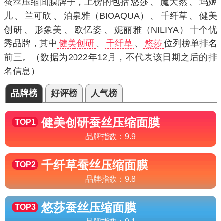
蚕丝压缩面膜牌子，上榜的包括
悠莎
、
魔天然
、
玛姬
儿
、
兰可欣
、
泊泉雅（BIOAQUA）
、
千纤草
、
健美
创研
、
形象美
、
欧亿姿
、
妮丽雅（NILIYA）
十个优
秀品牌，其中
健美创研
、
千纤草
、
悠莎
位列榜单排名
前三。（数据为2022年12月，不代表该日期之后的排
名信息）
品牌榜
好评榜
人气榜
健美创研
蚕丝压缩面膜
TOP1
品牌指数：
9.9
千纤草
蚕丝压缩面膜
TOP2
品牌指数：
9.8
悠莎
蚕丝压缩面膜
TOP3