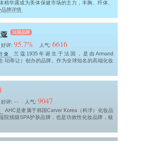
体精华露成为美体保健市场的主力，丰胸、纤体、
>品牌详情
法国品牌
兰蔻
95.7%
6616
好评:
人气:
兰蔻1935年诞生于法国，是由Armand
行业
n（阿曼达·珀蒂让）创办的品牌。作为全球知名的高端化妆
--
9047
好评:
人气:
AHC是隶属于韩国Carver Korea（科浡）化妆品
业
端院线级SPA护肤品牌，也是功效性化妆品牌，核