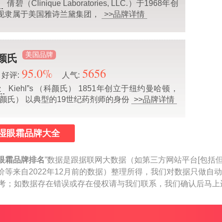
倩碧（Clinique Laboratories, LLC.）于1968年创
业
现隶属于美国雅诗兰黛集团，
>>品牌详情
美国品牌
科颜氏
95.0%
5656
好评:
人气:
Kiehl”s （科颜氏） 1851年创立于纽约曼哈顿，
业
 （科颜氏） 以典型的19世纪药剂师的身份
>>品牌详情
湿眼霜品牌大全
眼霜品牌排名
”数据是跟据联网大数据（如第三方网站平台[包括
价等来自2022年12月前的数据）整理所得，我们对数据只做自
作参考；如数据存在错误或存在侵权请与我们联系，我们确认后马