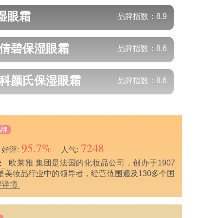
湿眼霜
品牌指数：
8.9
e/倩碧
保湿眼霜
品牌指数：
8.6
s/科颜氏
保湿眼霜
品牌指数：
8.6
品牌
95.7%
7248
好评:
人气:
欧莱雅 集团是法国的化妆品公司，创办于1907
业
是美妆品行业中的领导者，经营范围遍及130多个国
牌详情