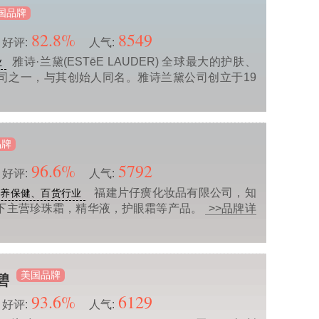
国品牌
82.8%
8549
好评:
人气:
雅诗·兰黛(ESTēE LAUDER) 全球最大的护肤、
业
司之一，与其创始人同名。雅诗兰黛公司创立于19
品牌
96.6%
5792
好评:
人气:
福建片仔癀化妆品有限公司，知
营养保健、百货行业
下主营珍珠霜，精华液，护眼霜等产品。
>>品牌详
美国品牌
倩碧
93.6%
6129
好评:
人气: