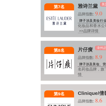
美
雅诗兰黛
第7名
9.0
品牌指数:
牌子涉及美妆行
化妆品和香水公
>>品牌详情
漳州
片仔癀
第8名
8.9
品牌指数:
牌子涉及美妆、
名药妆品牌，旗
情
Clinique/
第9名
8.6
品牌指数: