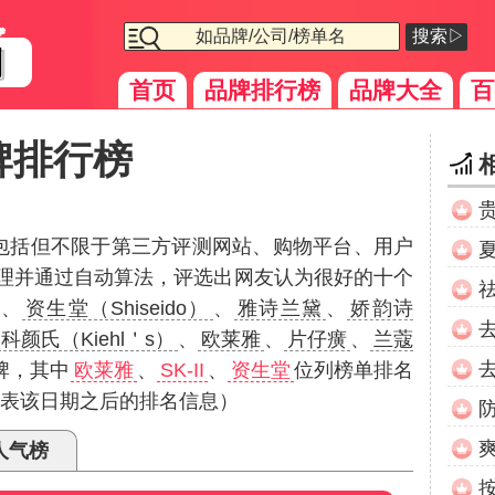
搜索▷
首页
品牌排行榜
品牌大全
百
牌排行榜
（包括但不限于第三方评测网站、购物平台、用户
理并通过自动算法，评选出网友认为很好的十个
、
资生堂（Shiseido）
、
雅诗兰黛
、
娇韵诗
科颜氏（Kiehl＇s）
、
欧莱雅
、
片仔癀
、
兰蔻
牌，其中
欧莱雅
、
SK-II
、
资生堂
位列榜单排名
不代表该日期之后的排名信息）
人气榜