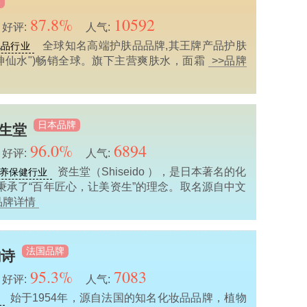
牌
87.8%
10592
好评:
人气:
全球知名高端护肤品品牌,其王牌产品护肤
礼品行业
"神仙水")畅销全球。旗下主营爽肤水，面霜
>>品牌
日本品牌
资生堂
96.0%
6894
好评:
人气:
资生堂（Shiseido ），是日本著名的化
养保健行业
秉承了“百年匠心，让美资生”的理念。取名源自中文
品牌详情
法国品牌
韵诗
95.3%
7083
好评:
人气:
始于1954年，源自法国的知名化妆品品牌，植物
业