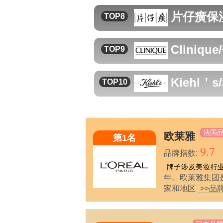
片仔癀
保
TOP8
Cliniqu
TOP9
Kiehl＇
TOP10
法国
欧莱雅
第1名
9.7
品牌指数:
牌子涉及美妆行
年。欧莱雅集团
家和地区
>>品