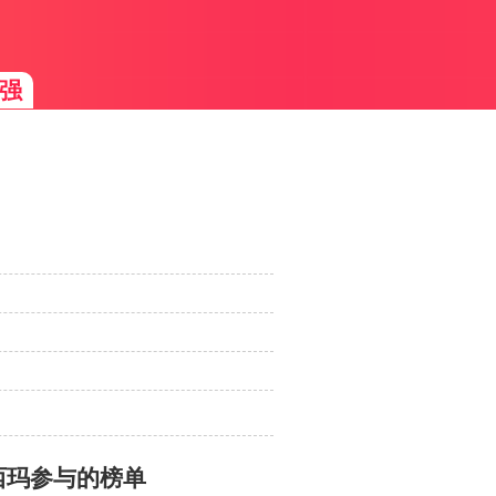
强
西玛参与的榜单