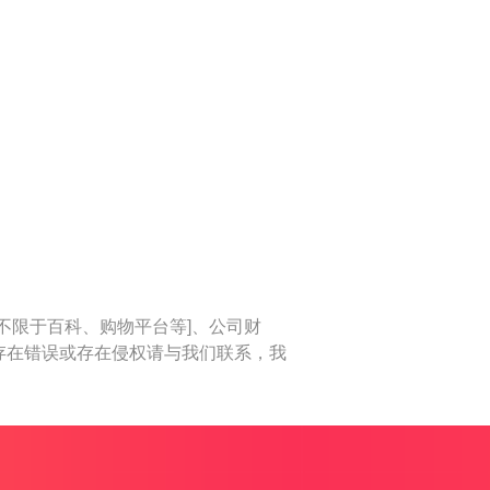
不限于百科、购物平台等]、公司财
存在错误或存在侵权请与我们联系，我