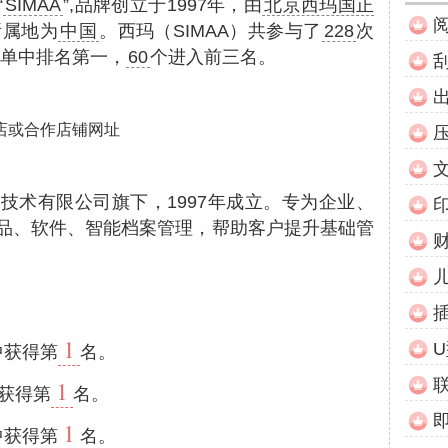
“
SIMAA
”,品牌创立于1997年，由
北京西玛国正
所属地为
中国
。西玛（SIMAA）共参与了
228
次
单中排名第一，
60
个进入前三名。
店或合作店铺网址
技术有限公司旗下，1997年成立。专为企业、
品、软件、智能档案管理，帮助客户提升基础管
1
中获得第
名。
1
中获得第
名。
1
中获得第
名。