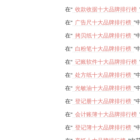
在“
收款收据十大品牌排行榜
在“
广告尺十大品牌排行榜
”
在“
拷贝纸十大品牌排行榜
”
在“
白粉笔十大品牌排行榜
”
在“
记账软件十大品牌排行榜
在“
处方纸十大品牌排行榜
”
在“
光敏油十大品牌排行榜
”
在“
登记册十大品牌排行榜
”
在“
会计账簿十大品牌排行榜
在“
登记簿十大品牌排行榜
”