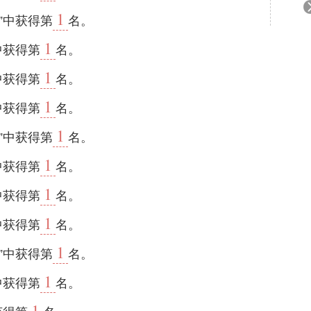
1
”中获得第
名。
1
中获得第
名。
1
中获得第
名。
1
中获得第
名。
1
”中获得第
名。
1
中获得第
名。
1
中获得第
名。
1
中获得第
名。
1
”中获得第
名。
1
中获得第
名。
1