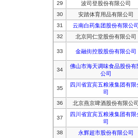
29
波司登股份有限公司
30
安踏体育用品有限公司
31
云南白药集团股份有限公
32
北京同仁堂股份有限公司
33
金融街控股股份有限公司
佛山市海天调味食品股份有
34
公司
四川省宜宾五粮液集团有限
35
司
36
北京燕京啤酒股份有限公
四川省宜宾五粮液集团有限
37
司
38
永辉超市股份有限公司