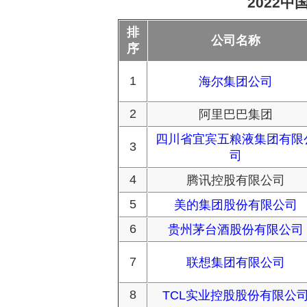
2022中
排
公司名称
序
1
海尔集团公司
2
阿里巴巴集团
四川省宜宾五粮液集团有限
3
司
4
腾讯控股有限公司
5
美的集团股份有限公司
6
贵州茅台酒股份有限公司
7
联想集团有限公司
8
TCL实业控股股份有限公