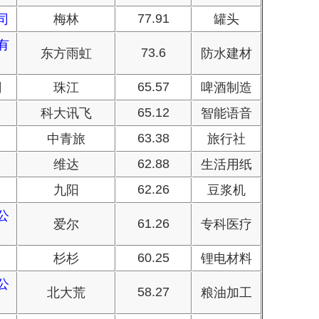
77.91
司
梅林
罐头
有
73.6
东方雨虹
防水建材
65.57
司
珠江
啤酒制造
65.12
科大讯飞
智能语音
63.38
中青旅
旅行社
62.88
维达
生活用纸
62.26
九阳
豆浆机
公
61.26
爱尔
专科医疗
60.25
杉杉
锂电材料
公
58.27
北大荒
粮油加工