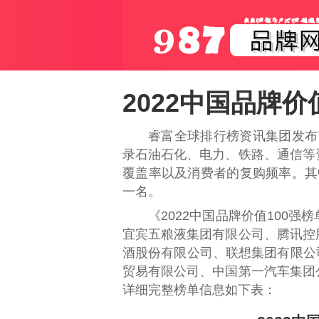
2022中国品牌价
睿富全球排行榜资讯集团发布了
录石油石化、电力、铁路、通信等
覆盖率以及消费者的复购频率。其中
一名。
《2022中国品牌价值100
宜宾五粮液集团有限公司、腾讯控
酒股份有限公司、联想集团有限公
贸易有限公司、中国第一汽车集团
详细完整榜单信息如下表：