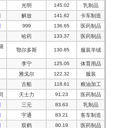
145.02
光明
乳制品
141.62
司
解放
卡车制造
999
136.65
司
医药制品
133.37
哈药
医药制品
限
130.85
鄂尔多斯
服装羊绒
125.05
李宁
体育用品
122.32
雅戈尔
服装
118.61
古船
粮油加工
91.23
司
天士力
医药制品
83.63
司
三元
乳制品
83.21
司
宇通
客车制造
80.19
司
双鹤
医药制品