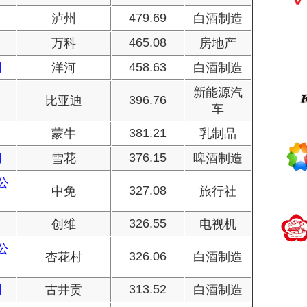
479.69
泸州
白酒制造
465.08
万科
房地产
458.63
司
洋河
白酒制造
新能源汽
396.76
比亚迪
车
381.21
蒙牛
乳制品
376.15
司
雪花
啤酒制造
公
327.08
中免
旅行社
326.55
创维
电视机
公
326.06
杏花村
白酒制造
313.52
司
古井贡
白酒制造