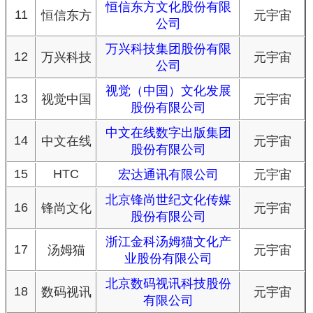
恒信东方文化股份有限
11
恒信东方
元宇宙
公司
万兴科技集团股份有限
12
万兴科技
元宇宙
公司
视觉（中国）文化发展
13
视觉中国
元宇宙
股份有限公司
中文在线数字出版集团
14
中文在线
元宇宙
股份有限公司
15
HTC
宏达通讯有限公司
元宇宙
北京锋尚世纪文化传媒
16
锋尚文化
元宇宙
股份有限公司
浙江金科汤姆猫文化产
17
汤姆猫
元宇宙
业股份有限公司
北京数码视讯科技股份
18
数码视讯
元宇宙
有限公司