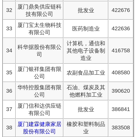
厦门鼎奂供应链科
32
422676
批发业
技有限公司
厦门宝太生物科技
33
422636
医药制造业
有限公司
计算机，通信和
科华据股份有限公
34
416758
其他电子设备制
司
造业
厦门银祥集团有限
35
408580
农副食品加工业
公司
华特控股集团有限
石油、煤炭及其
36
390620
公司
他燃料加工业
厦门信和达供应链
37
386841
批发业
有限公司
厦门建霖健康家居
橡胶和塑料制品
38
383508
股份有限公司
业