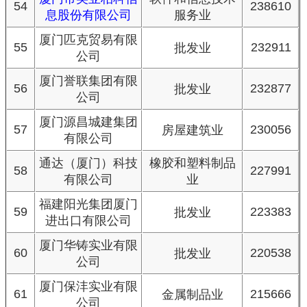
54
238610
息股份有限公司
服务业
厦门匹克贸易有限
55
232911
批发业
公司
厦门誉联集团有限
56
232877
批发业
公司
厦门源昌城建集团
57
230056
房屋建筑业
有限公司
通达（厦门）科技
橡胶和塑料制品
58
227991
有限公司
业
福建阳光集团厦门
59
223383
批发业
进出口有限公司
厦门华铸实业有限
60
220538
批发业
公司
厦门保沣实业有限
61
215666
金属制品业
公司