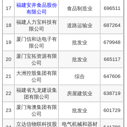
福建安井食品股份
17
696511
食品制造业
有限公司
福建人力宝科技有
18
687264
道路运输业
限公司
厦门信和达电子有
19
679948
批发业
限公司
厦门宝拓资源有限
20
665117
批发业
公司
大洲控股集团有限
21
647606
综合
公司
福建省九龙建设集
22
638719
房屋建筑业
团有限公司
厦门海澳集团有限
23
601729
批发业
公司
立达信物联科技股
电气机械和器材