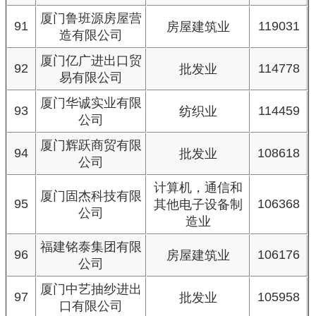
厦门鲁班源房屋营
91
119031
房屋建筑业
造有限公司
厦门亿广进出口贸
92
114778
批发业
易有限公司
厦门华诚实业有限
93
114459
纺织业
公司
厦门辉跃商贸有限
94
108618
批发业
公司
计算机，通信和
厦门固杰科技有限
95
106368
其他电子设备制
公司
造业
福建铭泰集团有限
96
106176
房屋建筑业
公司
厦门中艺抽纱进出
97
105958
批发业
口有限公司