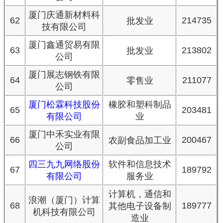
厦门庆通新材料科
62
214735
批发业
技有限公司
厦门鑫通贸易有限
63
213802
批发业
公司
厦门展志钢铁有限
64
211077
零售业
公司
厦门松霖科技股份
橡胶和塑科制品
65
203481
有限公司
业
厦门中禾实业有限
66
200467
农副食品加工业
公司
四三九九网络股份
软件和信息技术
67
189792
有限公司
服务业
计算机，通信和
浪潮（厦门）计算
68
189777
其他电子设备制
机科技有限公司
造业