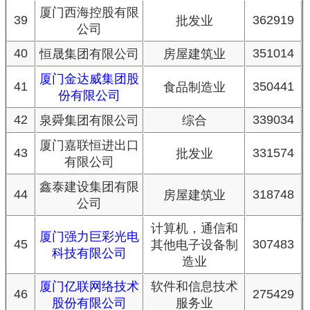
厦门西海控股有限
39
362919
批发业
公司
40
351014
恒晟集团有限公司
房屋建筑业
厦门金达威集团股
41
350441
食品制造业
份有限公司
42
339034
泉舜集团有限公司
综合
厦门嘉联恒进出口
43
331574
批发业
有限公司
鑫泰建设集团有限
44
318748
房屋建筑业
公司
计算机，通信和
厦门强力巨彩光电
45
307483
其他电子设备制
科技有限公司
造业
厦门亿联网络技术
软件和信息技术
46
275429
股份有限公司
服务业