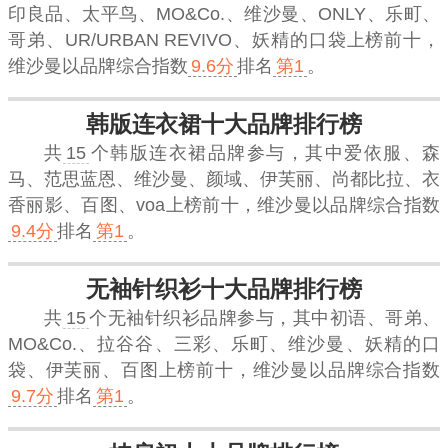
印良品、太平鸟、MO&Co.、维沙曼、ONLY、乐町、
哥弟、UR/URBAN REVIVO、妖精的口袋上榜前十，
维沙曼
以品牌综合指数
9.6分
排名
第1
。
韩版连衣裙十大品牌排行榜
共
15
个韩版连衣裙品牌参与，其中爱依服、森
马、范思蓝恩、维沙曼、颜域、伊芙丽、尚都比拉、衣
香丽影、百图、voa上榜前十，
维沙曼
以品牌综合指数
9.4分
排名
第1
。
无袖针织衫十大品牌排行榜
共
15
个无袖针织衫品牌参与，其中初语、哥弟、
MO&Co.、拉谷谷、三彩、乐町、维沙曼、妖精的口
袋、伊芙丽、百图上榜前十，
维沙曼
以品牌综合指数
9.7分
排名
第1
。