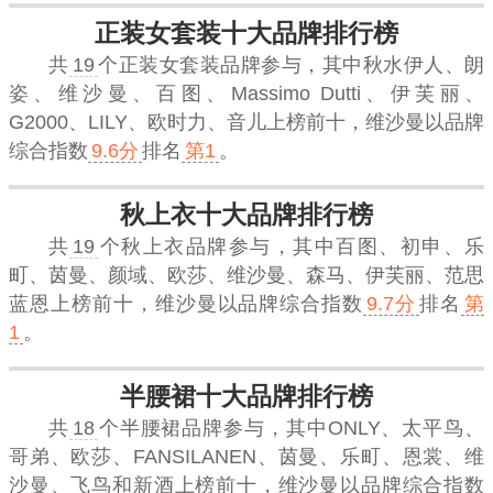
正装女套装十大品牌排行榜
共
19
个正装女套装品牌参与，其中秋水伊人、朗
姿、维沙曼、百图、Massimo Dutti、伊芙丽、
G2000、LILY、欧时力、音儿上榜前十，
维沙曼
以品牌
综合指数
9.6分
排名
第1
。
秋上衣十大品牌排行榜
共
19
个秋上衣品牌参与，其中百图、初申、乐
町、茵曼、颜域、欧莎、维沙曼、森马、伊芙丽、范思
蓝恩上榜前十，
维沙曼
以品牌综合指数
9.7分
排名
第
1
。
半腰裙十大品牌排行榜
共
18
个半腰裙品牌参与，其中ONLY、太平鸟、
哥弟、欧莎、FANSILANEN、茵曼、乐町、恩裳、维
沙曼、飞鸟和新酒上榜前十，
维沙曼
以品牌综合指数