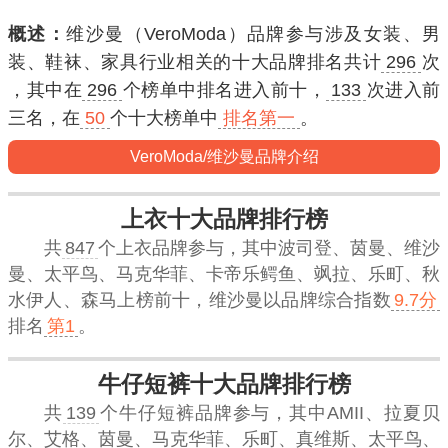
概述：
维沙曼（VeroModa）品牌参与涉及女装、男
装、鞋袜、家具行业相关的十大品牌排名共计
296
次
，其中在
296
个榜单中排名进入
前十
，
133
次进入
前
三名
，在
50
个十大榜单中
排名第一
。
VeroModa/维沙曼品牌介绍
上衣十大品牌排行榜
共
847
个上衣品牌参与，其中波司登、茵曼、维沙
曼、太平鸟、马克华菲、卡帝乐鳄鱼、飒拉、乐町、秋
水伊人、森马上榜前十，
维沙曼
以品牌综合指数
9.7分
排名
第1
。
牛仔短裤十大品牌排行榜
共
139
个牛仔短裤品牌参与，其中AMII、拉夏贝
尔、艾格、茵曼、马克华菲、乐町、真维斯、太平鸟、