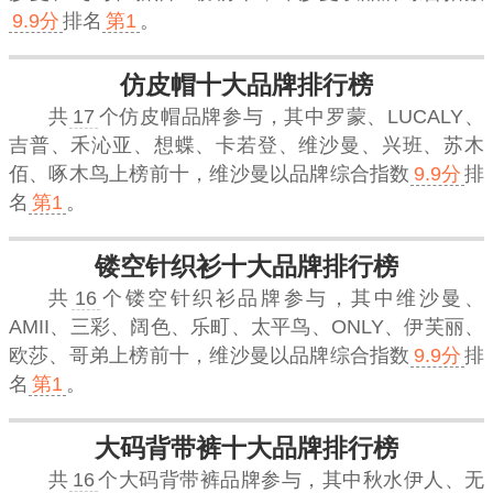
9.9分
排名
第1
。
仿皮帽十大品牌排行榜
共
17
个仿皮帽品牌参与，其中罗蒙、LUCALY、
吉普、禾沁亚、想蝶、卡若登、维沙曼、兴班、苏木
佰、啄木鸟上榜前十，
维沙曼
以品牌综合指数
9.9分
排
名
第1
。
镂空针织衫十大品牌排行榜
共
16
个镂空针织衫品牌参与，其中维沙曼、
AMII、三彩、阔色、乐町、太平鸟、ONLY、伊芙丽、
欧莎、哥弟上榜前十，
维沙曼
以品牌综合指数
9.9分
排
名
第1
。
大码背带裤十大品牌排行榜
共
16
个大码背带裤品牌参与，其中秋水伊人、无