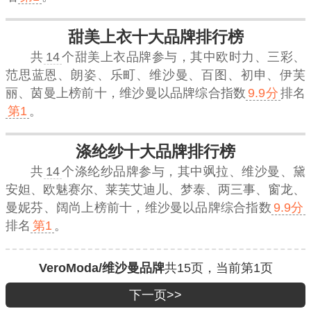
甜美上衣十大品牌排行榜
共
14
个甜美上衣品牌参与，其中欧时力、三彩、
范思蓝恩、朗姿、乐町、维沙曼、百图、初申、伊芙
丽、茵曼上榜前十，
维沙曼
以品牌综合指数
9.9分
排名
第1
。
涤纶纱十大品牌排行榜
共
14
个涤纶纱品牌参与，其中飒拉、维沙曼、黛
安妲、欧魅赛尔、莱芙艾迪儿、梦泰、两三事、窗龙、
曼妮芬、阔尚上榜前十，
维沙曼
以品牌综合指数
9.9分
排名
第1
。
VeroModa/维沙曼品牌
共
15
页，当前第
1
页
下一页>>