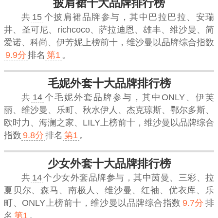
披肩裙十大品牌排行榜
共
15
个披肩裙品牌参与，其中巴拉巴拉、安瑞
井、圣可尼、richcoco、萨拉迪恩、雄丰、维沙曼、简
爱诺、科尚、伊芳妮上榜前十，
维沙曼
以品牌综合指数
9.9分
排名
第1
。
毛妮外套十大品牌排行榜
共
14
个毛妮外套品牌参与，其中ONLY、伊芙
丽、维沙曼、乐町、秋水伊人、杰克琼斯、鄂尔多斯、
欧时力、海澜之家、LILY上榜前十，
维沙曼
以品牌综合
指数
9.8分
排名
第1
。
少女外套十大品牌排行榜
共
14
个少女外套品牌参与，其中茵曼、三彩、拉
夏贝尔、森马、南极人、维沙曼、红袖、优衣库、乐
町、ONLY上榜前十，
维沙曼
以品牌综合指数
9.7分
排
名
第1
。