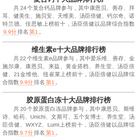
共
24
个复合钙品牌参与，其中康恩贝、善存、拜
耳、健美生、施贝安、天维美、汤臣倍健、钙尔奇、诺
特兰德、佳思敏上榜前十，
汤臣倍健
以品牌综合指数
9.9分
排名
第1
。
维生素e十大品牌排行榜
共
22
个维生素e品牌参与，其中爱乐维、善存、金
施尔康、康恩贝、来益、黄金搭档、养生堂、汤臣倍
健、21金维他、纽崔莱上榜前十，
汤臣倍健
以品牌综
合指数
9.9分
排名
第1
。
胶原蛋白冻十大品牌排行榜
共
20
个胶原蛋白冻品牌参与，其中康恩贝、斯维
诗、哈药、Unichi、文斯可、五个女博士、养生堂、汤
臣倍健、WXYZ、Lumi上榜前十，
汤臣倍健
以品牌综
合指数
9.7分
排名
第1
。