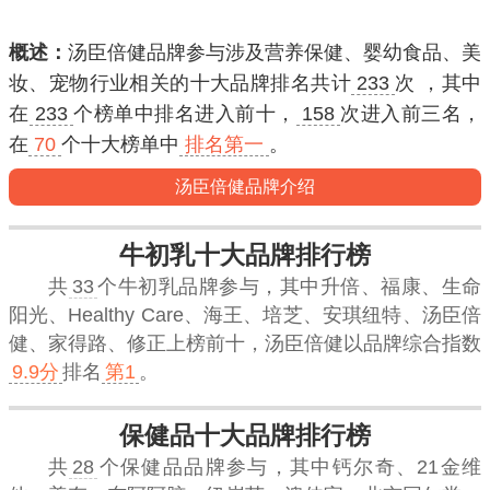
概述：
汤臣倍健品牌参与涉及营养保健、婴幼食品、美
妆、宠物行业相关的十大品牌排名共计
233
次 ，其中
在
233
个榜单中排名进入
前十
，
158
次进入
前三名
，
在
70
个十大榜单中
排名第一
。
汤臣倍健品牌介绍
牛初乳十大品牌排行榜
共
33
个牛初乳品牌参与，其中升倍、福康、生命
阳光、Healthy Care、海王、培芝、安琪纽特、汤臣倍
健、家得路、修正上榜前十，
汤臣倍健
以品牌综合指数
9.9分
排名
第1
。
保健品十大品牌排行榜
共
28
个保健品品牌参与，其中钙尔奇、21金维