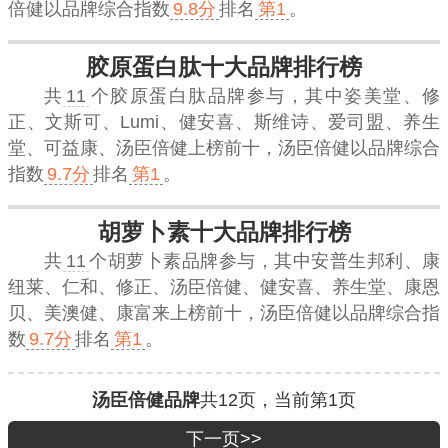
倍健
以品牌综合指数
9.8分
排名
第1
。
胶原蛋白肽十大品牌排行榜
共
11
个胶原蛋白肽品牌参与，其中姿美堂、修
正、文斯可、Lumi、健安喜、斯维诗、爱司盟、养生
堂、可益康、汤臣倍健上榜前十，
汤臣倍健
以品牌综合
指数
9.7分
排名
第1
。
胡萝卜素十大品牌排行榜
共
11
个胡萝卜素品牌参与，其中安普生邦利、康
纽莱、仁和、修正、汤臣倍健、健安喜、养生堂、康恩
贝、美澳健、康富来上榜前十，
汤臣倍健
以品牌综合指
数
9.7分
排名
第1
。
汤臣倍健品牌
共
12
页，当前第
1
页
下一页>>