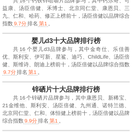
共
16
个钙铁锌咀嚼片品牌参与，其中钙尔奇、可
益康、汤臣倍健、禾博士、北京同仁堂、康恩贝、三
九、仁和、哈药、修正上榜前十，
汤臣倍健
以品牌综合
指数
9.7分
排名
第1
。
婴儿d3十大品牌排行榜
共
16
个婴儿d3品牌参与，其中金奇仕、乐佳善
优、斯利安、伊可新、星鲨、迪巧、ChildLife、汤臣倍
健、斯维诗、朗迪上榜前十，
汤臣倍健
以品牌综合指数
9.7分
排名
第1
。
锌硒片十大品牌排行榜
共
16
个锌硒片品牌参与，其中康恩贝、新稀宝、
21金维他、斯利安、汤臣倍健、九州通、诺特兰德、
北京同仁堂、仁和、体恒健上榜前十，
汤臣倍健
以品牌
综合指数
9.9分
排名
第1
。