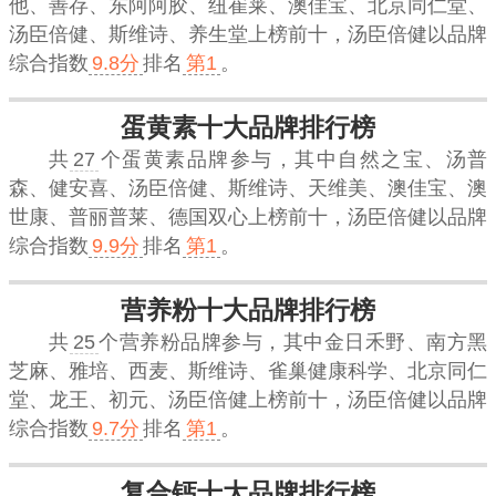
他、善存、东阿阿胶、纽崔莱、澳佳宝、北京同仁堂、
汤臣倍健、斯维诗、养生堂上榜前十，
汤臣倍健
以品牌
综合指数
9.8分
排名
第1
。
蛋黄素十大品牌排行榜
共
27
个蛋黄素品牌参与，其中自然之宝、汤普
森、健安喜、汤臣倍健、斯维诗、天维美、澳佳宝、澳
世康、普丽普莱、德国双心上榜前十，
汤臣倍健
以品牌
综合指数
9.9分
排名
第1
。
营养粉十大品牌排行榜
共
25
个营养粉品牌参与，其中金日禾野、南方黑
芝麻、雅培、西麦、斯维诗、雀巢健康科学、北京同仁
堂、龙王、初元、汤臣倍健上榜前十，
汤臣倍健
以品牌
综合指数
9.7分
排名
第1
。
复合钙十大品牌排行榜