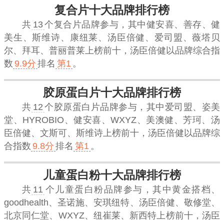
复合片十大品牌排行榜
共
13
个复合片品牌参与，其中健安喜、善存、健
美生、斯维诗、康纽莱、汤臣倍健、爱司盟、薇塔贝
尔、拜耳、普丽普莱上榜前十，
汤臣倍健
以品牌综合指
数
9.9分
排名
第1
。
胶原蛋白片十大品牌排行榜
共
12
个胶原蛋白片品牌参与，其中爱司盟、姿美
堂、HYROBIO、健安喜、WXYZ、美澳健、芳珂、汤
臣倍健、文斯可、斯维诗上榜前十，
汤臣倍健
以品牌综
合指数
9.8分
排名
第1
。
儿童蛋白粉十大品牌排行榜
共
11
个儿童蛋白粉品牌参与，其中黄金搭档、
goodhealth、圣诺施、安琪纽特、汤臣倍健、敬修堂、
北京同仁堂、WXYZ、纽崔莱、新西特上榜前十，
汤臣