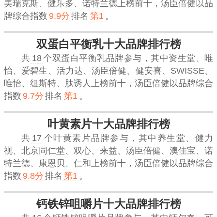
美瑞克斯、健乐多、诺特兰德上榜前十，
汤臣倍健
以品
牌综合指数
9.9分
排名
第1
。
双蛋白平衡乳十大品牌排行榜
共
18
个双蛋白平衡乳品牌参与，其中资生堂、唯
怡、爱碧生、活力达、汤臣倍健、健安喜、SWISSE、
唯怡、纽斯特、肽诱人上榜前十，
汤臣倍健
以品牌综合
指数
9.7分
排名
第1
。
叶黄素片十大品牌排行榜
共
17
个叶黄素片品牌参与，其中养生堂、健力
视、北京同仁堂、双心、来益、汤臣倍健、澳佳宝、诺
特兰德、康恩贝、仁和上榜前十，
汤臣倍健
以品牌综合
指数
9.8分
排名
第1
。
钙铁锌咀嚼片十大品牌排行榜