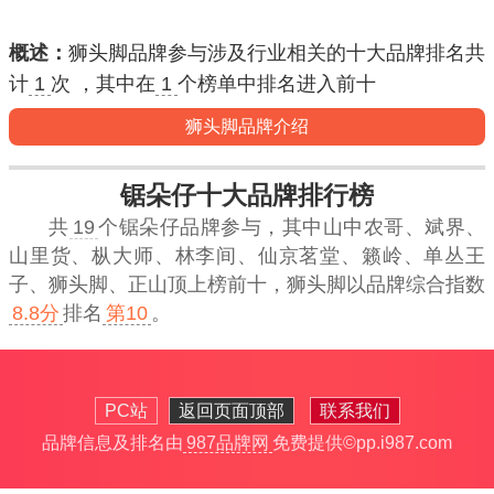
概述：
狮头脚品牌参与涉及行业相关的十大品牌排名共
计
1
次 ，其中在
1
个榜单中排名进入
前十
狮头脚品牌介绍
锯朵仔十大品牌排行榜
共
19
个锯朵仔品牌参与，其中山中农哥、斌界、
山里货、枞大师、林李间、仙京茗堂、籁岭、单丛王
子、狮头脚、正山顶上榜前十，
狮头脚
以品牌综合指数
8.8分
排名
第10
。
PC站
返回页面顶部
联系我们
品牌信息及排名由
987品牌网
免费提供
©pp.i987.com