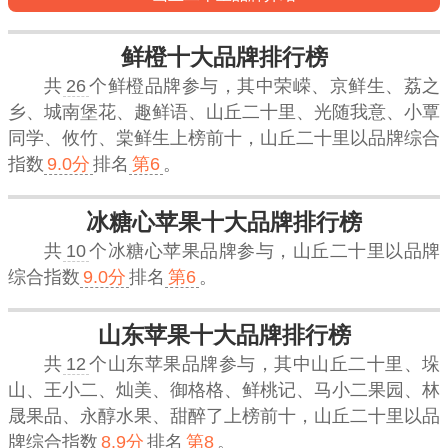
鲜橙十大品牌排行榜
共
26
个鲜橙品牌参与，其中荣嵘、京鲜生、荔之
乡、城南堡花、趣鲜语、山丘二十里、光随我意、小覃
同学、攸竹、棠鲜生上榜前十，
山丘二十里
以品牌综合
指数
9.0分
排名
第6
。
冰糖心苹果十大品牌排行榜
共
10
个冰糖心苹果品牌参与，
山丘二十里
以品牌
综合指数
9.0分
排名
第6
。
山东苹果十大品牌排行榜
共
12
个山东苹果品牌参与，其中山丘二十里、垛
山、王小二、灿美、御格格、鲜桃记、马小二果园、林
晟果品、永醇水果、甜醉了上榜前十，
山丘二十里
以品
牌综合指数
8.9分
排名
第8
。